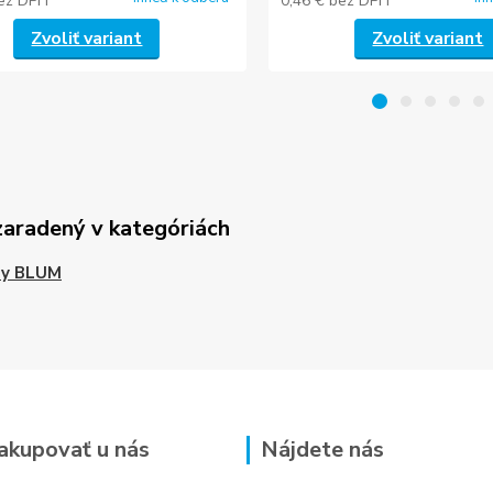
ez DPH
0,46 €
bez DPH
Zvoliť variant
Zvoliť variant
zaradený v kategóriách
sy BLUM
akupovať u nás
Nájdete nás