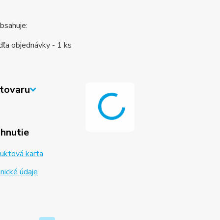
obsahuje:
ľa objednávky - 1 ks
tovaru
ahnutie
uktová karta
nické údaje