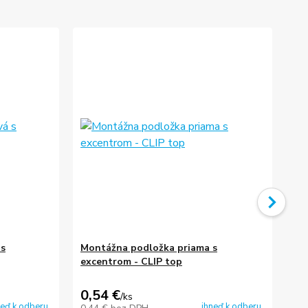
 s
Montážna podložka priama s
TI
excentrom - CLIP top
kr
0,54 €
3,
/
ks
neď k odberu
ihneď k odberu