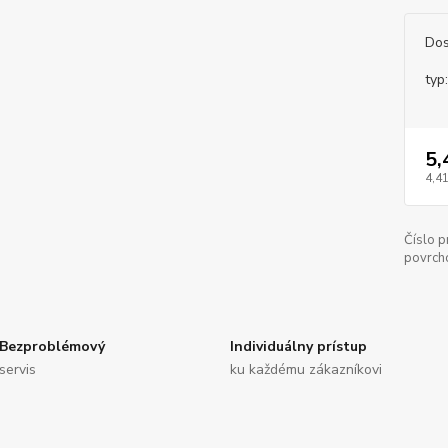
Dos
typ:
5,
4,41
Číslo p
povrch
Bezproblémový
Individuálny prístup
servis
ku každému zákazníkovi