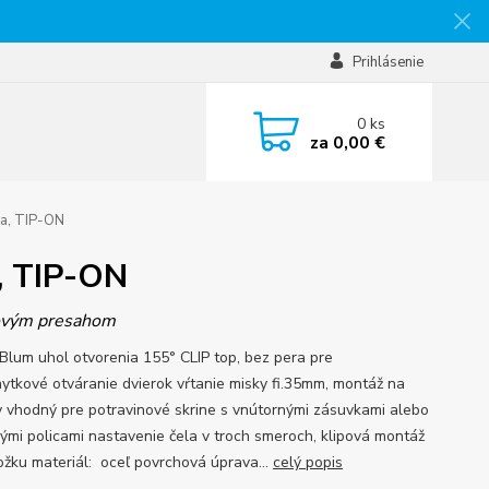
Prihlásenie
0
ks
za
0,00 €
ra, TIP-ON
, TIP-ON
ovým presahom
Blum uhol otvorenia 155° CLIP top, bez pera pre
ytkové otváranie dvierok vŕtanie misky fi.35mm, montáž na
y vhodný pre potravinové skrine s vnútornými zásuvkami alebo
ými policami nastavenie čela v troch smeroch, klipová montáž
ožku materiál: oceľ povrchová úprava...
celý popis