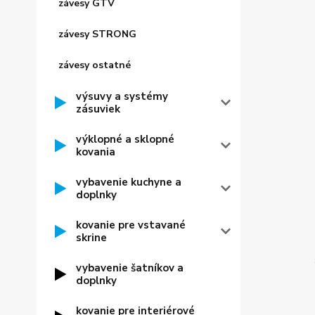
závesy GTV
závesy STRONG
závesy ostatné
výsuvy a systémy
zásuviek
výklopné a sklopné
kovania
vybavenie kuchyne a
doplnky
kovanie pre vstavané
skrine
vybavenie šatníkov a
doplnky
kovanie pre interiérové