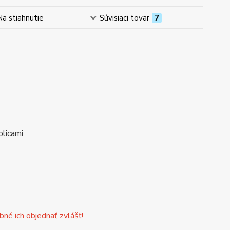
Na stiahnutie
Súvisiaci tovar
7
olicami
né ich objednať zvlášť!