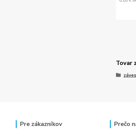
0,18 €
b
Tovar 
záve
Pre zákazníkov
Prečo n