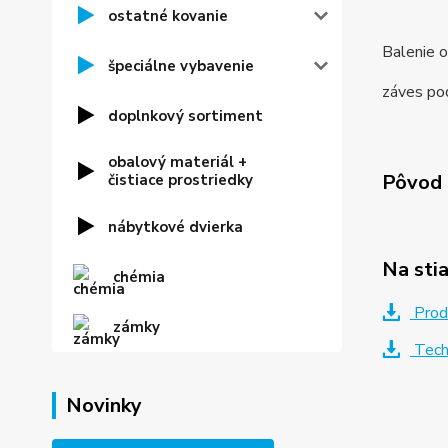
ostatné kovanie
Balenie 
špeciálne vybavenie
záves pod
doplnkový sortiment
obalový materiál +
Pôvod 
čistiace prostriedky
nábytkové dvierka
Na sti
chémia
Prod
zámky
Tech
Novinky