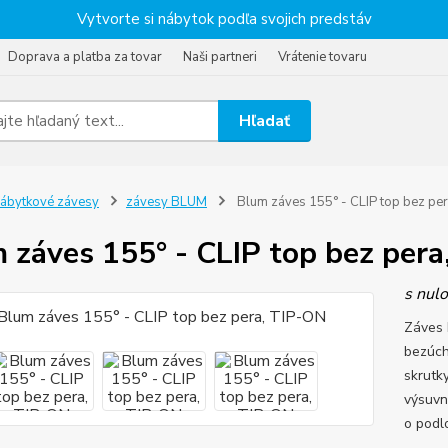
Vytvorte si nábytok podľa svojich predstáv
Doprava a platba za tovar
Naši partneri
Vrátenie tovaru
Hľadať
ábytkové závesy
závesy BLUM
Blum záves 155° - CLIP top bez pe
 záves 155° - CLIP top bez pera
s nul
Záves 
bezúch
skrutk
výsuvn
o podl