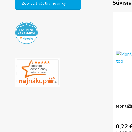
Súvisia
Zobraziť všetky novinky
Montážn
0,22 