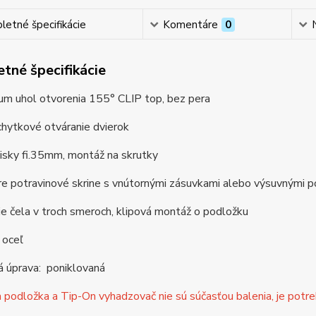
etné špecifikácie
Komentáre
0
tné špecifikácie
um uhol otvorenia 155° CLIP top, bez pera
hytkové otváranie dvierok
isky fi.35mm, montáž na skrutky
e potravinové skrine s vnútornými zásuvkami alebo výsuvnými p
e čela v troch smeroch, klipová montáž o podložku
 oceľ
á úprava: poniklovaná
podložka a Tip-On vyhadzovač nie sú súčasťou balenia, je potreb