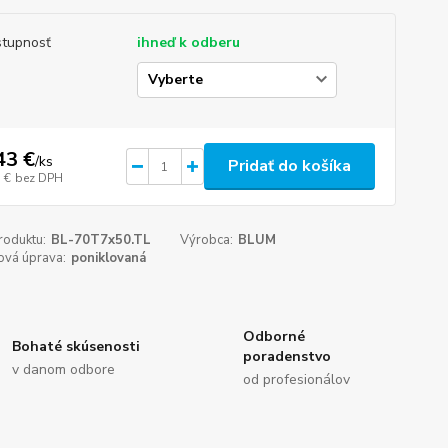
tupnosť
ihneď k odberu
43 €
/
ks
Pridať do košíka
 €
bez DPH
roduktu:
BL-70T7x50.TL
Výrobca:
BLUM
ová úprava:
poniklovaná
Odborné
Bohaté skúsenosti
poradenstvo
v danom odbore
od profesionálov