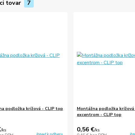
ci tovar
7
a podložka krížová - CLIP top
Montážna podložka krížová
excentrom - CLIP top
€
0,56 €
/
ks
/
ks
ihneď k odberu
ih