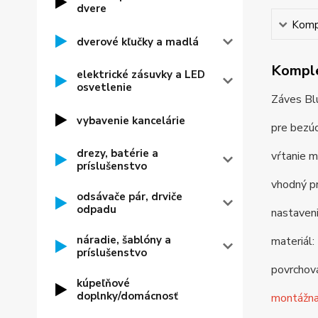
dvere
Kompl
dverové kľučky a madlá
Komple
elektrické zásuvky a LED
osvetlenie
Záves Bl
vybavenie kancelárie
pre bezúc
drezy, batérie a
vŕtanie m
príslušenstvo
vhodný pr
odsávače pár, drviče
odpadu
nastaveni
náradie, šablóny a
materiál:
príslušenstvo
povrchov
kúpeľňové
doplnky/domácnosť
montážna 