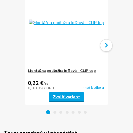
Montážna podložka krížová - CLIP top
Montážna po
CLIP top
0,22 €
0,56 €
/
ks
/
ks
ihneď k odberu
0,18 €
bez DPH
0,46 €
bez D
Zvoliť variant