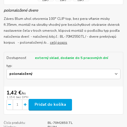
polonaložené dvere
Záves Blum uhol otvorenia 100° CLIP top, bez pera vŕtanie misky
fi.35mm, montáž na skrutky vhodný pre bezúchytkové otváranie dvierok
nastavenie čela v troch smeroch, klipová montáž o podložku typ podľa
naloženia dverí: - naložený /obj.č.: BL-70M2550.TL/ - dvere prekrývajú
korpus - polonaložený /o...
celý popis
Dostupnosť
externý sklad, dodanie do 5 pracovných dní
typ:
1,42 €
/
ks
1,15 €
bez DPH
Pridať do košíka
Číslo produktu:
BL-70M2650.TL