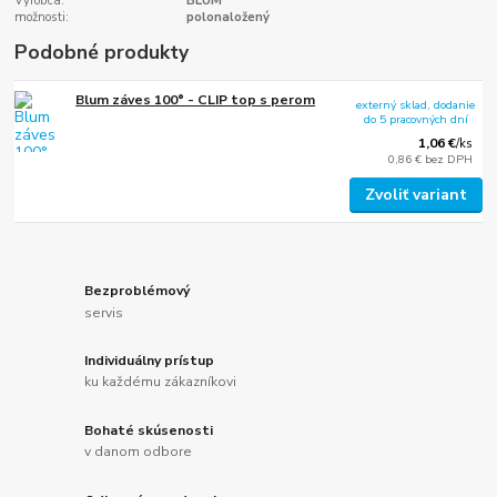
Výrobca:
BLUM
možnosti:
polonaložený
Podobné produkty
Blum záves 100° - CLIP top s perom
externý sklad, dodanie
do 5 pracovných dní
1,06 €
/
ks
0,86 €
bez DPH
Zvoliť variant
Bezproblémový
servis
Individuálny prístup
ku každému zákazníkovi
Bohaté skúsenosti
v danom odbore