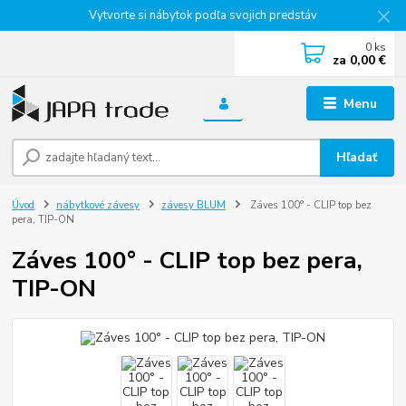
Vytvorte si nábytok podľa svojich predstáv
0
ks
za
0,00 €
Menu
Hľadať
Úvod
nábytkové závesy
závesy BLUM
Záves 100° - CLIP top bez
pera, TIP-ON
Záves 100° - CLIP top bez pera,
TIP-ON