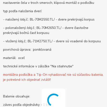
nastavenie čela v troch smeroch, klipová montáž o podložku
typ podľa naloženia dverí:
- naložený /obj.č.: BL-70M2550.TL/ - dvere prekrývajú korpus
- polonaložený /obj.č.: BL-70M2650.TL/ - dvere čiastočne
prekrývajú bočnú časť korpusu
- vložený /obj.č.: BL-71M2750.TL/ - dvere sú vsadené do korpusu
povrchová úprava: poniklovaná
materiál: oceľ
technické informácie v záložke "Na stiahnutie"
montážna podložka a Tip-On vyhadzovač nie sú súčasťou balenia,
je potrebné ich objednať zvlášť!
Balenie obsahuje:
záves podľa objednávky - 1 ks