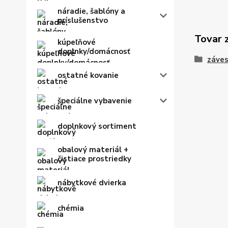
náradie, šablóny a
príslušenstvo
Tovar 
kúpeľňové
doplnky/domácnosť
záves
ostatné kovanie
špeciálne vybavenie
doplnkový sortiment
obalový materiál +
čistiace prostriedky
nábytkové dvierka
chémia