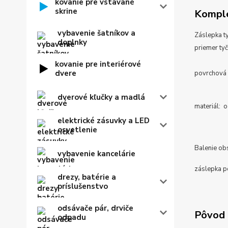
kovanie pre vstavané
skrine
Komple
vybavenie šatníkov a
Záslepka ty
doplnky
priemer 
kovanie pre interiérové
dvere
povrchová 
dverové kľučky a madlá
materiál: o
elektrické zásuvky a LED
osvetlenie
Balenie ob
vybavenie kancelárie
záslepka p
drezy, batérie a
príslušenstvo
odsávače pár, drviče
Pôvod 
odpadu