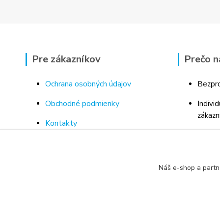
Pre zákazníkov
Prečo n
Ochrana osobných údajov
Bezpro
Obchodné podmienky
Indivi
zákazn
Kontakty
Bohaté
Doprava a platba za tovar
Odborn
Odstúpenie od kúpnej zmluvy
porad
Náš e-shop a partn
Vrátenie tovaru