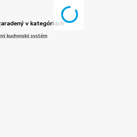
zaradený v kategóriách
ný kuchynský systém