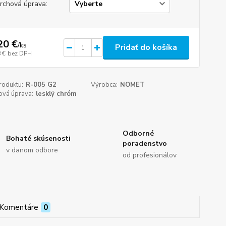
rchová úprava:
20 €
/
ks
Pridať do košíka
 €
bez DPH
roduktu:
R-005 G2
Výrobca:
NOMET
ová úprava:
lesklý chróm
Odborné
Bohaté skúsenosti
poradenstvo
v danom odbore
od profesionálov
Komentáre
0