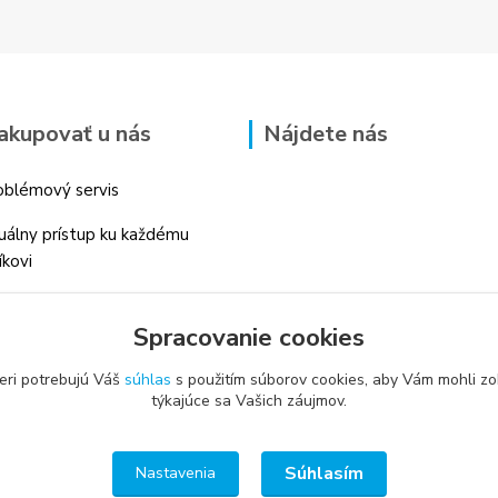
akupovať u nás
Nájdete nás
blémový servis
duálny prístup ku každému
íkovi
 skúsenosti v danom odbore
Spracovanie cookies
é profesionálne
enstvo
eri potrebujú Váš
súhlas
s použitím súborov cookies, aby Vám mohli zo
týkajúce sa Vašich záujmov.
Súhlasím
Nastavenia