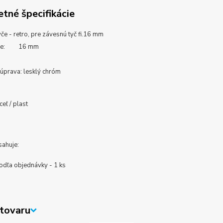
tné špecifikácie
če - retro, pre závesnú tyč fi.16 mm
tyče: 16 mm
úprava:
lesklý chróm
ceľ / plast
sahuje:
odľa objednávky - 1 ks
tovaru