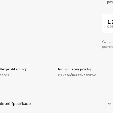
pov
1,
0,98
Číslo p
povrch
Bezproblémový
Individuálny prístup
servis
ku každému zákazníkovi
etné špecifikácie