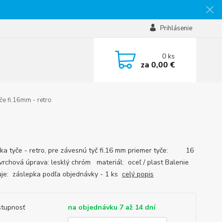
Prihlásenie
0
ks
za
0,00 €
če fi.16mm - retro
ka tyče - retro, pre závesnú tyč fi.16 mm priemer tyče: 16
rchová úprava: lesklý chróm materiál: oceľ / plast Balenie
je: záslepka podľa objednávky - 1 ks
celý popis
tupnosť
na objednávku 7 až 14 dní