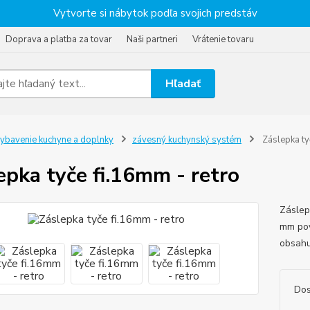
Vytvorte si nábytok podľa svojich predstáv
Doprava a platba za tovar
Naši partneri
Vrátenie tovaru
Hľadať
ybavenie kuchyne a doplnky
závesný kuchynský systém
Záslepka ty
epka tyče fi.16mm - retro
Záslep
mm pov
obsahu
Dos