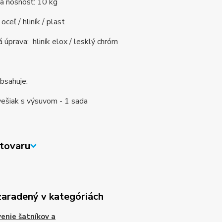
a nosnosť: 10 kg
oceľ / hliník / plast
 úprava: hliník elox / lesklý chróm
obsahuje:
vešiak s výsuvom - 1 sada
tovaru
zaradený v kategóriách
enie šatníkov a