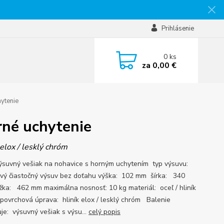
Prihlásenie
0
ks
za
0,00 €
ytenie
rné uchytenie
 elox / lesklý chróm
suvný vešiak na nohavice s horným uchytením typ výsuvu:
ový čiastočný výsuv bez doťahu výška: 102 mm šírka: 340
ka: 462 mm maximálna nosnosť: 10 kg materiál: oceľ / hliník
t povrchová úprava: hliník elox / lesklý chróm Balenie
je: výsuvný vešiak s výsu...
celý popis