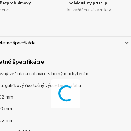
Bezproblémový
Individuálny prístup
servis
ku každému zákazníkovi
etné špecifikácie
tné špecifikácie
vný vešiak na nohavice s horným uchytením
u: guličkový čiastočný výsuv bez doťahu
102 mm
340 mm
462 mm