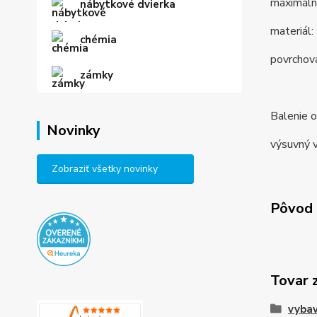
maximáln
nábytkové dvierka
materiál: 
chémia
povrchová
zámky
Balenie 
Novinky
výsuvný 
Zobraziť všetky novinky
Pôvod 
Tovar 
vybav