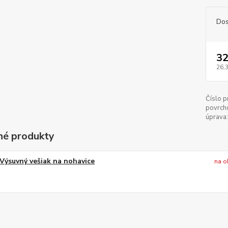
Dos
32
26,
Číslo p
povrch
úprava:
é produkty
Výsuvný vešiak na nohavice
na o