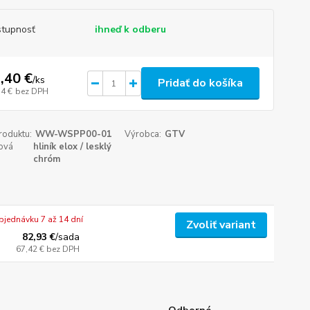
tupnosť
ihneď k odberu
,40 €
/
ks
Pridať do košíka
34 €
bez DPH
roduktu:
WW-WSPP00-01
Výrobca:
GTV
ová
hliník elox / lesklý
chróm
bjednávku 7 až 14 dní
Zvoliť variant
82,93 €
/
sada
67,42 €
bez DPH