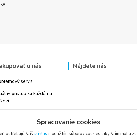
nky
akupovať u nás
Nájdete nás
blémový servis
duálny prístup ku každému
íkovi
 skúsenosti v danom odbore
Spracovanie cookies
é profesionálne
enstvo
eri potrebujú Váš
súhlas
s použitím súborov cookies, aby Vám mohli zo