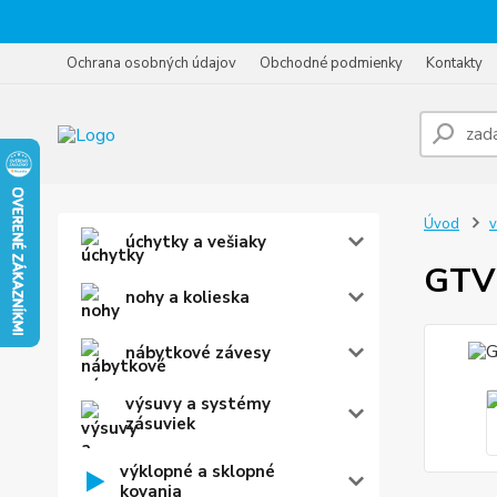
Ochrana osobných údajov
Obchodné podmienky
Kontakty
Úvod
v
úchytky a vešiaky
GTV 
nohy a kolieska
nábytkové závesy
výsuvy a systémy
zásuviek
výklopné a sklopné
kovania