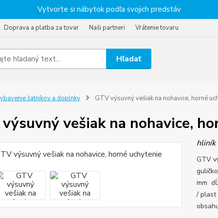
Vytvorte si nábytok podľa svojich predstáv
Doprava a platba za tovar
Naši partneri
Vrátenie tovaru
Hľadať
ybavenie šatníkov a doplnky
GTV výsuvný vešiak na nohavice, horné uch
výsuvný vešiak na nohavice, ho
hliník
GTV vý
guličk
mm dĺž
/ plas
obsahu