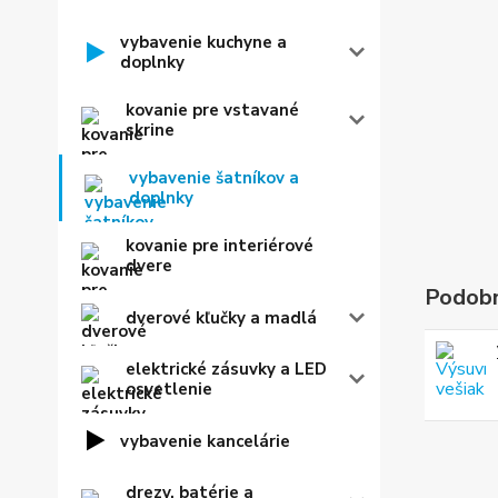
vybavenie kuchyne a
doplnky
kovanie pre vstavané
skrine
vybavenie šatníkov a
doplnky
kovanie pre interiérové
dvere
Podobn
dverové kľučky a madlá
elektrické zásuvky a LED
osvetlenie
vybavenie kancelárie
drezy, batérie a