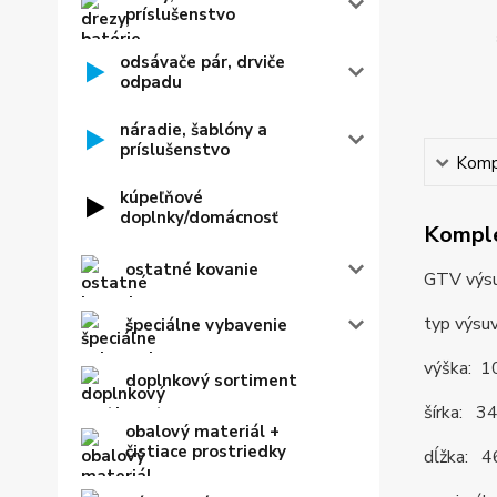
príslušenstvo
odsávače pár, drviče
odpadu
náradie, šablóny a
príslušenstvo
Kompl
kúpeľňové
doplnky/domácnosť
Komple
ostatné kovanie
GTV výsu
typ výsuv
špeciálne vybavenie
výška: 
doplnkový sortiment
šírka: 
obalový materiál +
čistiace prostriedky
dĺžka: 