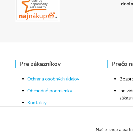
dopl
Pre zákazníkov
Prečo n
Ochrana osobných údajov
Bezpro
Obchodné podmienky
Indivi
zákazn
Kontakty
Bohaté
Doprava a platba za tovar
Odborn
Odstúpenie od kúpnej zmluvy
porad
Náš e-shop a partn