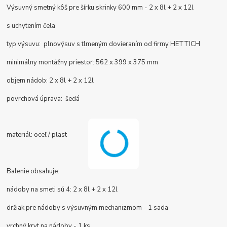
Výsuvný smetný kôš pre šírku skrinky 600 mm - 2 x 8l + 2 x 12l
s uchytením čela
typ výsuvu: plnovýsuv s tlmeným dovieraním od firmy HETTICH
minimálny montážny priestor: 562 x 399 x 375 mm
objem nádob: 2 x 8l + 2 x 12l
povrchová úprava: šedá
materiál: oceľ / plast
Balenie obsahuje:
nádoby na smeti sú 4: 2 x 8l + 2 x 12l
držiak pre
nádoby s výsuvným mechanizmom - 1 sada
vrchný kryt na nádoby - 1 ks