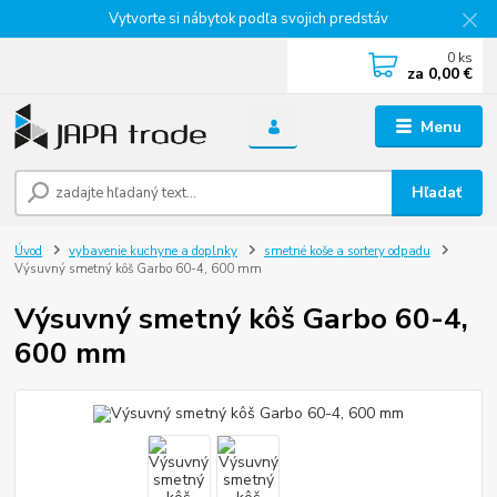
Vytvorte si nábytok podľa svojich predstáv
0
ks
za
0,00 €
Menu
Hľadať
Úvod
vybavenie kuchyne a doplnky
smetné koše a sortery odpadu
Výsuvný smetný kôš Garbo 60-4, 600 mm
Výsuvný smetný kôš Garbo 60-4,
600 mm