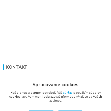
KONTAKT
Lucia Panáková Janušová
+421 948 711 774
Spracovanie cookies
PO-PI: 8:30 - 16:00
Náš e-shop a partneri potrebujú Váš
súhlas
s použitím súborov
cookies, aby Vám mohli zobrazovať informácie týkajúce sa Vašich
vsetkoprenabytok@gmail.com
záujmov.