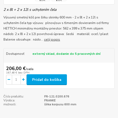
2 x 8l + 2 x 12l s uchytením čela
Výsuvný smetný kôš pre šírku skrinky 600 mm - 2 x 8l + 2 x 12l s
uchytením čela typ výsuvu: plnovýsuv s tlmeným dovieraním od firmy
HETTICH minimálny montážny priestor: 562 x 399 x 375 mm objem
nádob: 2 x 8l + 2 x 12l povrchová úprava: šedá materiál: oceľ / plast
Balenie obsahuje: nádo...
celý popis
Dostupnosť
externý sklad, dodanie do 5 pracovných dní
206,00 €
/
sada
167,48 €
bez DPH
Pridať do košíka
Číslo produktu:
FR-121.0200.676
Výrobca:
FRANKE
možnosti:
šírka korpusu 600 mm