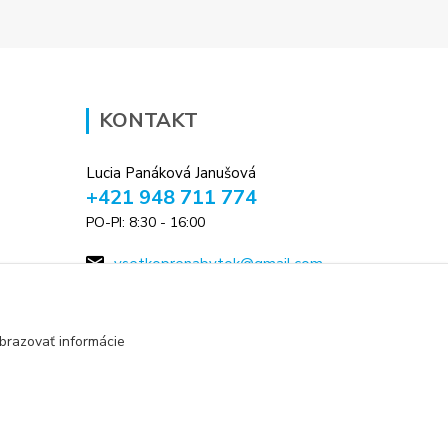
KONTAKT
Lucia Panáková Janušová
+421 948 711 774
PO-PI: 8:30 - 16:00
vsetkoprenabytok@gmail.com
brazovať informácie