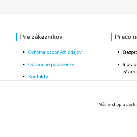
Pre zákazníkov
Prečo n
Ochrana osobných údajov
Bezpro
Obchodné podmienky
Indivi
zákazn
Kontakty
Bohaté
Doprava a platba za tovar
Odborn
Odstúpenie od kúpnej zmluvy
porad
Náš e-shop a partn
Vrátenie tovaru