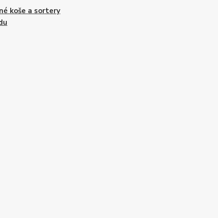
é koše a sortery
du