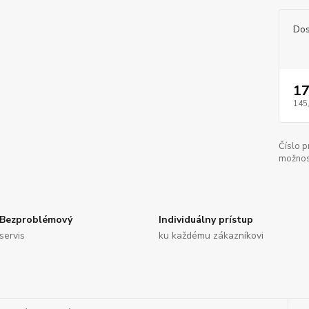
Dos
17
145
Číslo p
možnos
Bezproblémový
Individuálny prístup
servis
ku každému zákazníkovi