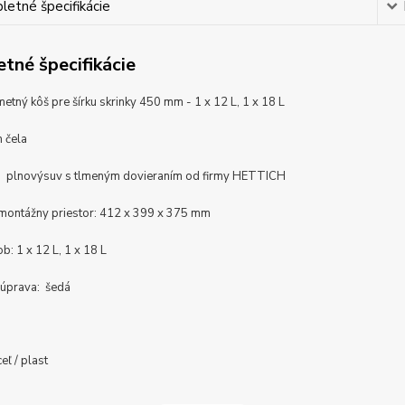
etné špecifikácie
tné špecifikácie
tný kôš pre šírku skrinky 450 mm - 1 x 12 L, 1 x 18 L
 čela
: plnovýsuv s tlmeným dovieraním od firmy HETTICH
montážny priestor: 412 x 399 x 375 mm
: 1 x 12 L, 1 x 18 L
 úprava: šedá
ceľ / plast