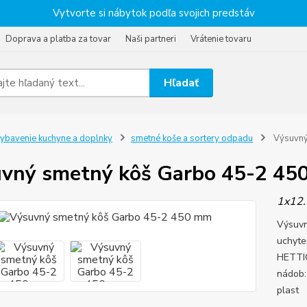
Vytvorte si nábytok podľa svojich predstáv
Doprava a platba za tovar
Naši partneri
Vrátenie tovaru
Hľadať
ybavenie kuchyne a doplnky
smetné koše a sortery odpadu
Výsuvný
vný smetný kôš Garbo 45-2 45
1x12.
Výsuvn
uchyte
HETTIC
nádob:
plast 