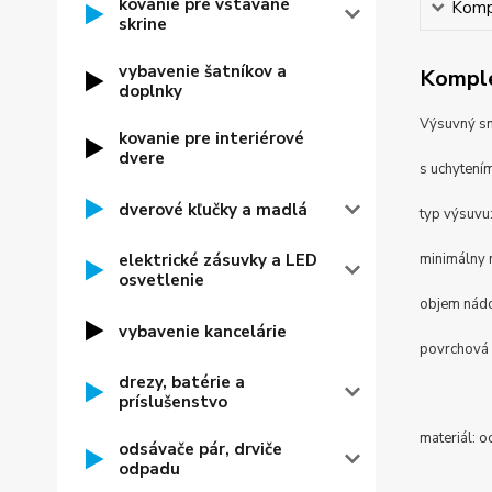
kovanie pre vstavané
Kompl
skrine
vybavenie šatníkov a
Komple
doplnky
Výsuvný sme
kovanie pre interiérové
dvere
s uchytením
dverové kľučky a madlá
typ výsuvu
elektrické zásuvky a LED
minimálny 
osvetlenie
objem nádob
vybavenie kancelárie
povrchová
drezy, batérie a
príslušenstvo
materiál: o
odsávače pár, drviče
odpadu