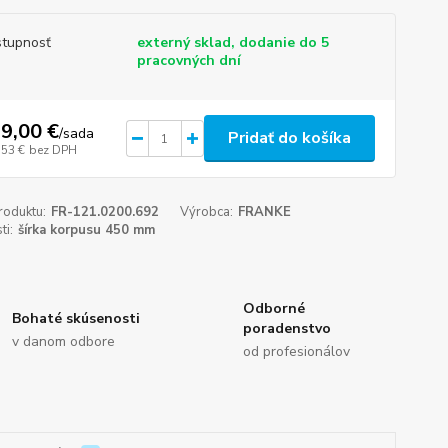
tupnosť
externý sklad, dodanie do 5
pracovných dní
9,00 €
/
sada
Pridať do košíka
,53 €
bez DPH
roduktu:
FR-121.0200.692
Výrobca:
FRANKE
ti:
šírka korpusu 450 mm
Odborné
Bohaté skúsenosti
poradenstvo
v danom odbore
od profesionálov