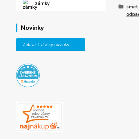
zámky
smetn
odpa
Novinky
Zobraziť všetky novinky