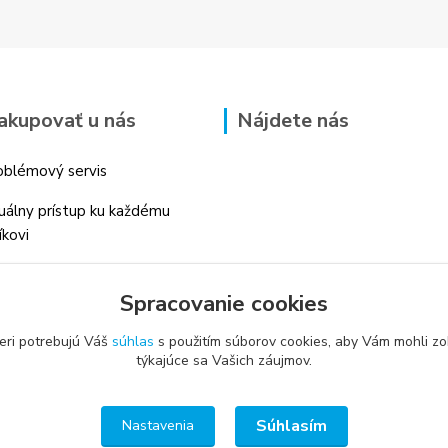
akupovať u nás
Nájdete nás
blémový servis
duálny prístup ku každému
íkovi
 skúsenosti v danom odbore
Spracovanie cookies
é profesionálne
enstvo
eri potrebujú Váš
súhlas
s použitím súborov cookies, aby Vám mohli zo
týkajúce sa Vašich záujmov.
Súhlasím
Nastavenia