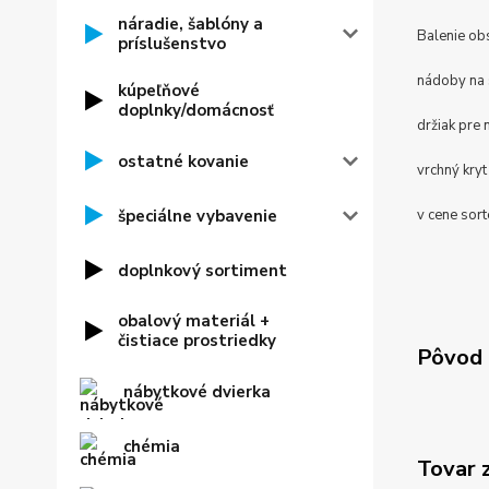
náradie, šablóny a
Balenie ob
príslušenstvo
nádoby na s
kúpeľňové
doplnky/domácnosť
držiak pre
ostatné kovanie
vrchný kryt
špeciálne vybavenie
v cene sort
doplnkový sortiment
obalový materiál +
čistiace prostriedky
Pôvod 
nábytkové dvierka
chémia
Tovar 