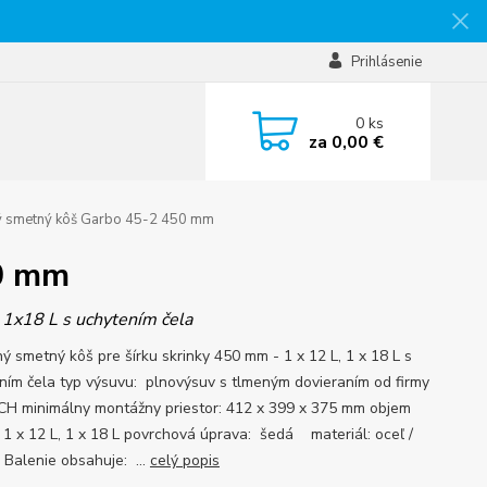
Prihlásenie
0
ks
za
0,00 €
 smetný kôš Garbo 45-2 450 mm
0 mm
 1x18 L s uchytením čela
ý smetný kôš pre šírku skrinky 450 mm - 1 x 12 L, 1 x 18 L s
ním čela typ výsuvu: plnovýsuv s tlmeným dovieraním od firmy
H minimálny montážny priestor: 412 x 399 x 375 mm objem
 1 x 12 L, 1 x 18 L povrchová úprava: šedá materiál: oceľ /
Balenie obsahuje: ...
celý popis