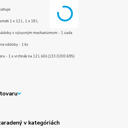
sahuje:
meti 1 x 12 L, 1 x 18 L
nádoby s výsuvným mechanizmom - 1 sada
 na nádoby - 1 ks
eru - 1 x vrchnák na 12 L kôš (133.0200.695)
tovaru
zaradený v kategóriách