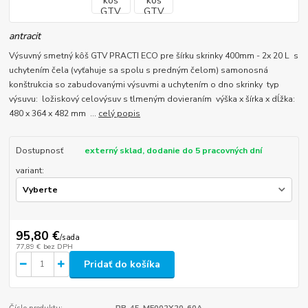
antracit
Výsuvný smetný kôš GTV PRACTI ECO pre šírku skrinky 400mm - 2x 20 L s
uchytením čela (vyťahuje sa spolu s predným čelom) samonosná
konštrukcia so zabudovanými výsuvmi a uchytením o dno skrinky typ
výsuvu: ložiskový celovýsuv s tlmeným dovieraním výška x šírka x dĺžka:
480 x 364 x 482 mm ...
celý popis
Dostupnosť
externý sklad, dodanie do 5 pracovných dní
variant:
95,80 €
/
sada
77,89 €
bez DPH
Pridať do košíka