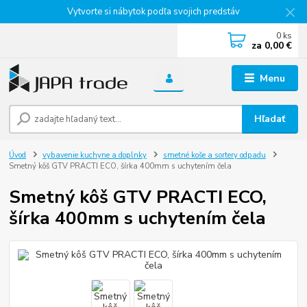
Vytvorte si nábytok podľa svojich predstáv
0
ks
za
0,00 €
Menu
Hľadať
Úvod
vybavenie kuchyne a doplnky
smetné koše a sortery odpadu
Smetný kôš GTV PRACTI ECO, šírka 400mm s uchytením čela
Smetný kôš GTV PRACTI ECO,
šírka 400mm s uchytením čela