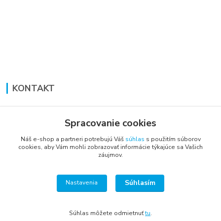
KONTAKT
Lucia Panáková Janušová
+421 948 711 774
Spracovanie cookies
PO-PI: 8:30 - 16:00
Náš e-shop a partneri potrebujú Váš
súhlas
s použitím súborov
cookies, aby Vám mohli zobrazovať informácie týkajúce sa Vašich
vsetkoprenabytok@gmail.com
záujmov.
Súhlasím
Nastavenia
Súhlas môžete odmietnuť
tu
.
Vytvorené na
Eshop-rychlo.sk