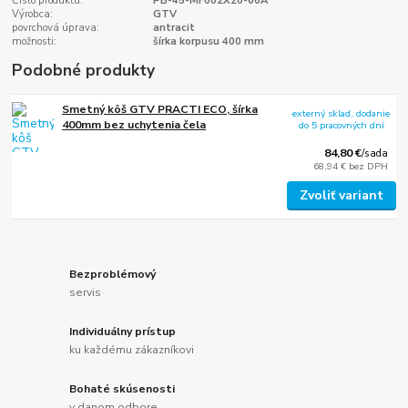
Číslo produktu:
PB-45-MF002X20-60A
Výrobca:
GTV
povrchová úprava:
antracit
možnosti:
šírka korpusu 400 mm
Podobné produkty
Smetný kôš GTV PRACTI ECO, šírka
externý sklad, dodanie
400mm bez uchytenia čela
do 5 pracovných dní
84,80 €
/
sada
68,94 €
bez DPH
Zvoliť variant
Bezproblémový
servis
Individuálny prístup
ku každému zákazníkovi
Bohaté skúsenosti
v danom odbore