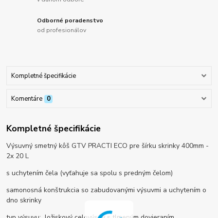
Odborné poradenstvo
od profesionálov
Kompletné špecifikácie
Komentáre
0
Kompletné špecifikácie
Výsuvný smetný kôš GTV PRACTI ECO pre šírku skrinky 400mm -
2x 20 L
s uchytením čela (vyťahuje sa spolu s predným čelom)
samonosná konštrukcia so zabudovanými výsuvmi a uchytením o
dno skrinky
typ výsuvu: ložiskový celovýsuv s tlmeným dovieraním