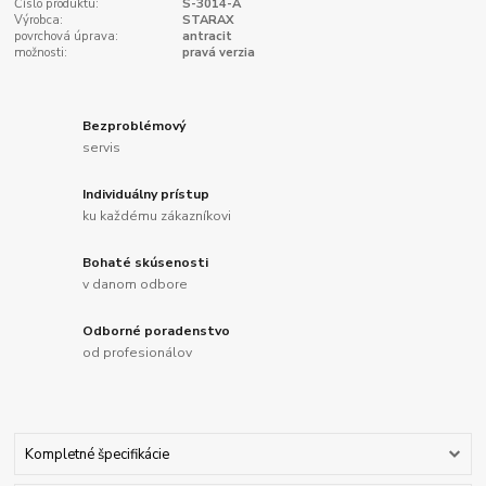
Číslo produktu:
S-3014-A
Výrobca:
STARAX
povrchová úprava:
antracit
možnosti:
pravá verzia
Bezproblémový
servis
Individuálny prístup
ku každému zákazníkovi
Bohaté skúsenosti
v danom odbore
Odborné poradenstvo
od profesionálov
Kompletné špecifikácie