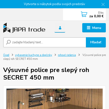
Vytvorte si nábytok podľa svojich predstáv
0
ks
za
0,00 €
Menu
Hľadať
Úvod
vybavenie kuchyne a doplnky
rohové riešenia
Výsuvné police pre
slepý roh SECRET 450 mm
Výsuvné police pre slepý roh
SECRET 450 mm