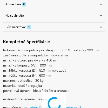
Komentáre
0
Na stiahnutie
Súvisiaci tovar
1
Kompletné špecifikácie
Rohové výsuvné police pre slepý roh SECRET od šírky 900 mm
zasúvanie políc s magnetickým dovieraním
min.šírka otvoru pre dvierka 450 mm
min.šírka korpusu (W): 900 mm
min.hĺbka korpusu (D): 510 mm (svetlosť)
min.výška korpusu (H): 600 mm
max.nosnosť police: 20 kg
materiál: oceľ / preglejka
povrchová úprava:
biela / chróm a
antracit
možnosti prevedenia: ľavé a pravé
montážne video:
https://www.youtube.com/watch?