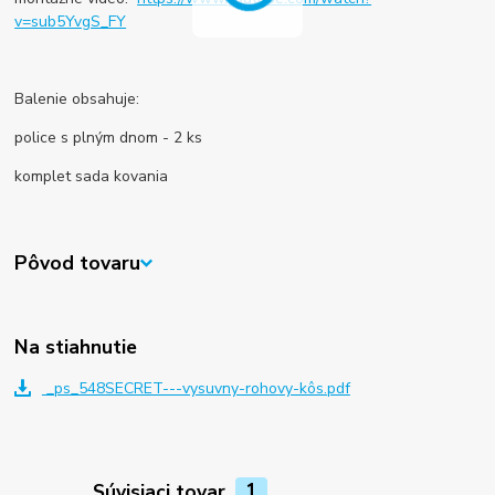
v=sub5YvgS_FY
Balenie obsahuje:
police s plným dnom - 2 ks
komplet sada kovania
Pôvod tovaru
Na stiahnutie
_ps_548SECRET---vysuvny-rohovy-kôs.pdf
Súvisiaci tovar
1