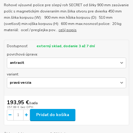
Rohové výsuvné police pre slepý roh SECRET od šírky 900 mm zasúvanie
políc s magnetickým dovieraním min.šírka otvoru pre dvierka 450 mm
min.šírka korpusu (W): 900 mm min.hĺbka korpusu (D): 510 mm
(svetlosť) min.výška korpusu (H): 600 mm max.nosnosť police: 20 kg
materiál: oceľ / preglejka pov...
celý popis
Dostupnosť
externý sklad, dodanie 3 až 7 dní
povrchová úprava:
variant:
193,95 €
/
sada
157,68 €
bez DPH
Pridať do košíka