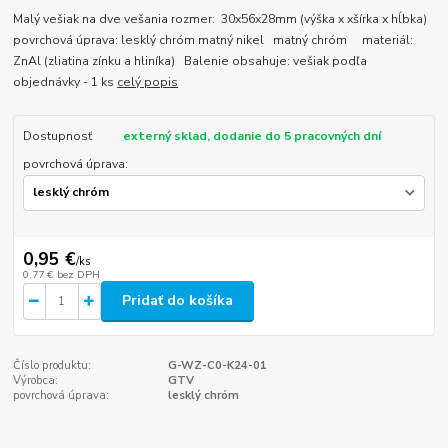
Malý vešiak na dve vešania rozmer: 30x56x28mm (výška x xšírka x hĺbka)
povrchová úprava: lesklý chróm matný nikel matný chróm materiál:
ZnAl (zliatina zínku a hliníka) Balenie obsahuje: vešiak podľa
objednávky - 1 ks
celý popis
Dostupnosť
externý sklad, dodanie do 5 pracovných dní
povrchová úprava:
0,95 €
/
ks
0,77 €
bez DPH
Pridať do košíka
Číslo produktu:
G-WZ-C0-K24-01
Výrobca:
GTV
povrchová úprava:
lesklý chróm