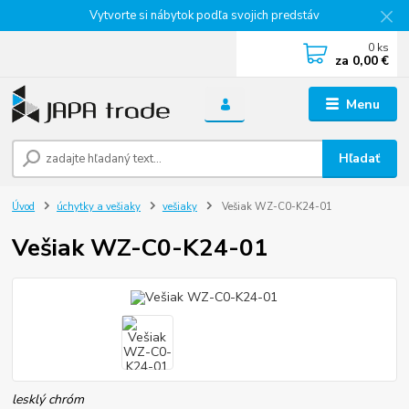
Vytvorte si nábytok podľa svojich predstáv
0
ks
za
0,00 €
Menu
Hľadať
Úvod
úchytky a vešiaky
vešiaky
Vešiak WZ-C0-K24-01
Vešiak WZ-C0-K24-01
lesklý chróm