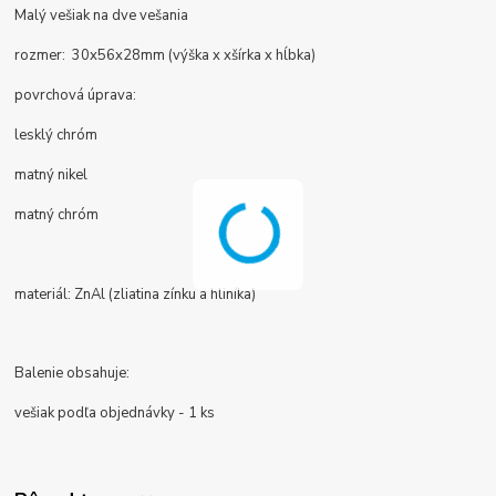
Malý vešiak na dve vešania
rozmer: 30x56x28mm (výška x xšírka x hĺbka)
povrchová úprava:
lesklý chróm
matný nikel
matný chróm
materiál: ZnAl (zliatina zínku a hliníka)
Balenie obsahuje:
vešiak podľa objednávky - 1 ks