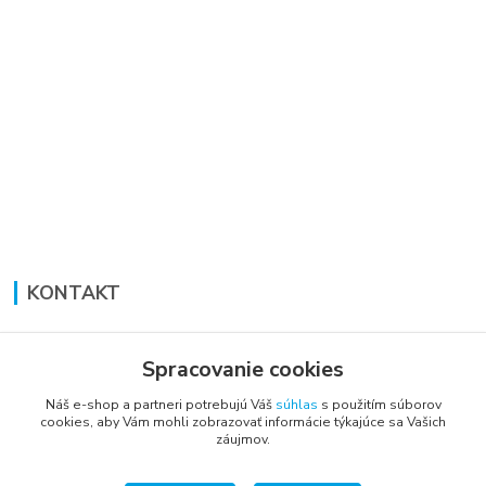
KONTAKT
Lucia Panáková Janušová
+421 948 711 774
Spracovanie cookies
PO-PI: 8:30 - 16:00
Náš e-shop a partneri potrebujú Váš
súhlas
s použitím súborov
cookies, aby Vám mohli zobrazovať informácie týkajúce sa Vašich
vsetkoprenabytok@gmail.com
záujmov.