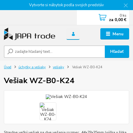
Vytvorte si nábytok podľa svojich predstáv
0
ks
za
0,00 €
Menu
Hľadať
Úvod
úchytky a vešiaky
vešiaky
Vešiak WZ-B0-K24
Vešiak WZ-B0-K24
Stredne veľký vešiak na dve vešania rozmer: 44x78x35mm (výška x šírka