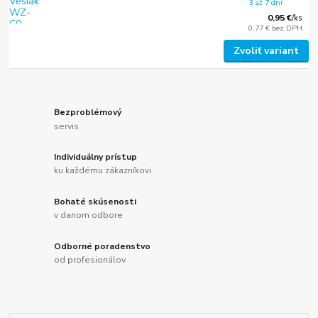
3 až 7 dní
0,95 €
/
ks
0,77 €
bez DPH
Zvoliť variant
Bezproblémový
servis
Individuálny prístup
ku každému zákazníkovi
Bohaté skúsenosti
v danom odbore
Odborné poradenstvo
od profesionálov