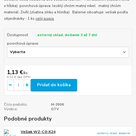
x hĺbka) povrchová úprava: lesklý chróm matný nikel matný chróm
materiál: ZnAl (zliatina zínku a hliníka) Balenie obsahuje: vešiak podľa
objednávky - 1 ks
celý popis
Dostupnosť
externý sklad, dodanie 3 až 7 dní
povrchová úprava:
1,13 €
/
ks
0,92 €
bez DPH
Pridať do košíka
Číslo produktu:
M-3906
Výrobca:
GTV
Podobné produkty
Vešiak WZ-C0-K24
externý sklad, dodanie