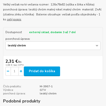
Veľký vešiak na tri vešania rozmer: 126x78x82 (výška x šírka x hĺbka)
povrchová úprava: lesklý chróm matný nikel matný chróm materiál: ZnAl
(zliatina zínku a hliníka) Balenie obsahuje: vešiak podľa objednávky - 1
ks
celý popis
Dostupnosť
externý sklad, dodanie 3 až 7 dní
povrchová úprava:
2,31 €
/
ks
1,88 €
bez DPH
Pridať do košíka
Číslo produktu:
M-3907-1
Výrobca:
GTV
povrchová úprava:
lesklý chróm
Podobné produkty