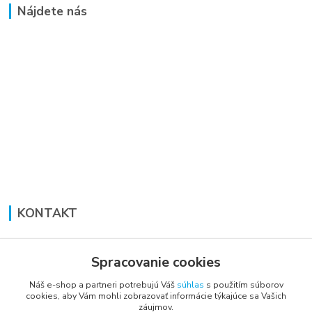
Nájdete nás
KONTAKT
Lucia Panáková Janušová
+421 948 711 774
Spracovanie cookies
PO-PI: 8:30 - 16:00
Náš e-shop a partneri potrebujú Váš
súhlas
s použitím súborov
cookies, aby Vám mohli zobrazovať informácie týkajúce sa Vašich
vsetkoprenabytok@gmail.com
záujmov.