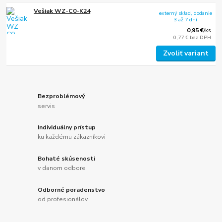
Vešiak WZ-C0-K24
externý sklad, dodanie
3 až 7 dní
0,95 €
/
ks
0,77 €
bez DPH
Zvoliť variant
Bezproblémový
servis
Individuálny prístup
ku každému zákazníkovi
Bohaté skúsenosti
v danom odbore
Odborné poradenstvo
od profesionálov