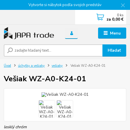
Vytvorte si nábytok podľa svojich predstáv
0
ks
za
0,00 €
Menu
Hľadať
Úvod
úchytky a vešiaky
vešiaky
Vešiak WZ-A0-K24-01
Vešiak WZ-A0-K24-01
lesklý chróm