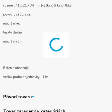
rozmer: 41 x 21 x 34 mm (výška x šírka x hĺbka)
povrchová úprava:
matný nikel
lesklý chróm
matný chróm
Balenie obsahuje:
vešiak podľa objednávky - 1 ks
Pôvod tovaru
Tovar zaradený v kategóriách