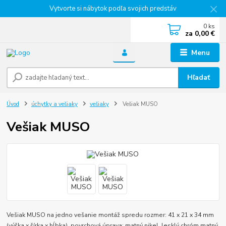
Vytvorte si nábytok podľa svojich predstáv
0
ks
za
0,00 €
Menu
Hľadať
Úvod
úchytky a vešiaky
vešiaky
Vešiak MUSO
Vešiak MUSO
Vešiak MUSO na jedno vešanie montáž spredu rozmer: 41 x 21 x 34 mm
(výška x šírka x hĺbka) povrchová úprava: matný nikel lesklý chróm matný