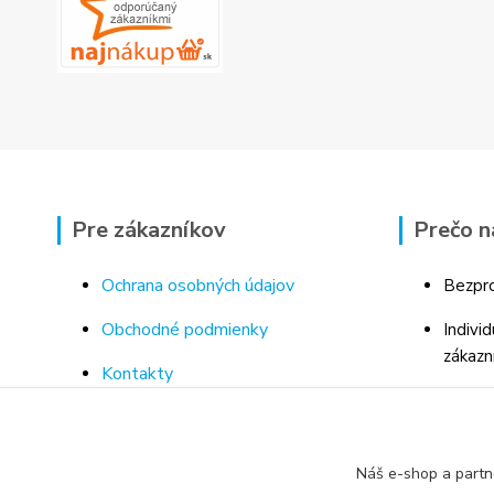
Pre zákazníkov
Prečo n
Ochrana osobných údajov
Bezpro
Obchodné podmienky
Indivi
zákazn
Kontakty
Bohaté
Doprava a platba za tovar
Odborn
Odstúpenie od kúpnej zmluvy
porad
Náš e-shop a partn
Vrátenie tovaru