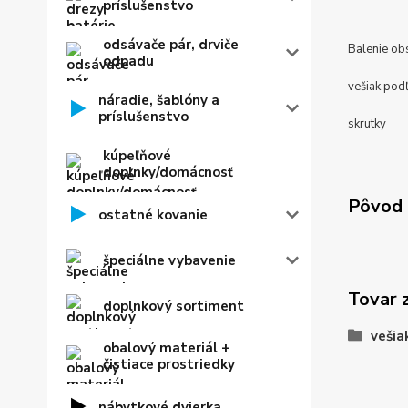
príslušenstvo
odsávače pár, drviče
Balenie ob
odpadu
vešiak pod
náradie, šablóny a
príslušenstvo
skrutky
kúpeľňové
doplnky/domácnosť
Pôvod 
ostatné kovanie
špeciálne vybavenie
Tovar 
doplnkový sortiment
vešia
obalový materiál +
čistiace prostriedky
nábytkové dvierka