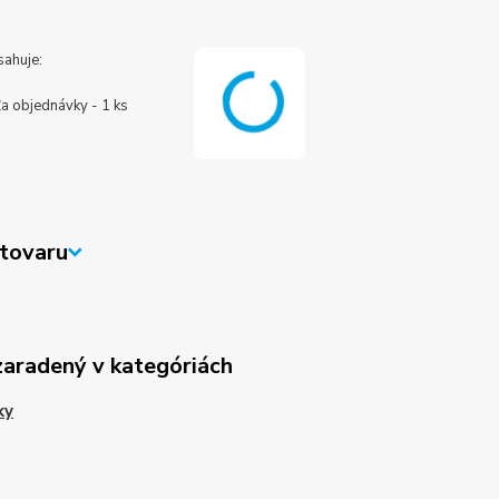
sahuje:
ľa objednávky - 1 ks
tovaru
zaradený v kategóriách
ky