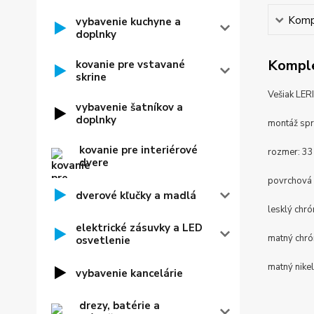
Kompl
vybavenie kuchyne a
doplnky
Komple
kovanie pre vstavané
skrine
Vešiak LER
vybavenie šatníkov a
doplnky
montáž sp
kovanie pre interiérové
rozmer: 33 
dvere
povrchová 
dverové kľučky a madlá
lesklý chr
elektrické zásuvky a LED
matný chr
osvetlenie
matný nikel
vybavenie kancelárie
drezy, batérie a