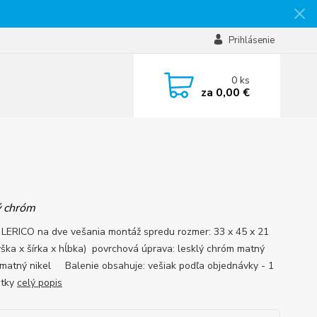
Prihlásenie
0
ks
za
0,00 €
 chróm
 LERICO na dve vešania montáž spredu rozmer: 33 x 45 x 21
ška x šírka x hĺbka) povrchová úprava: lesklý chróm matný
matný nikel Balenie obsahuje: vešiak podľa objednávky - 1
utky
celý popis