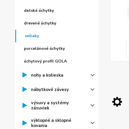
detské úchytky
drevené úchytky
vešiaky
porcelánové úchytky
úchytový profil GOLA
nohy a kolieska
nábytkové závesy
výsuvy a systémy
zásuviek
výklopné a sklopné
kovania