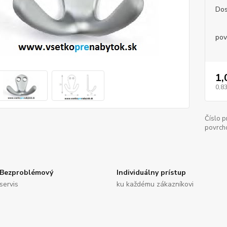
Dos
pov
1,
0,83
Číslo p
povrch
Bezproblémový
Individuálny prístup
servis
ku každému zákazníkovi