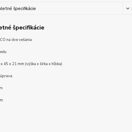
etné špecifikácie
tné špecifikácie
ICO na dve vešania
redu
x 45 x 21 mm (výška x šírka x hĺbka)
úprava:
óm
óm