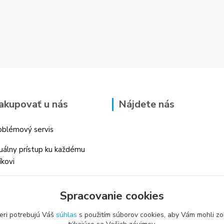
akupovať u nás
Nájdete nás
blémový servis
duálny prístup ku každému
íkovi
 skúsenosti v danom odbore
Spracovanie cookies
é profesionálne
enstvo
eri potrebujú Váš
súhlas
s použitím súborov cookies, aby Vám mohli zo