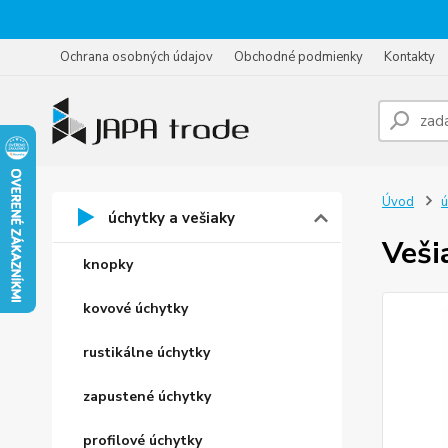
Ochrana osobných údajov
Obchodné podmienky
Kontakty
Úvod
ú
úchytky a vešiaky
Veši
knopky
kovové úchytky
rustikálne úchytky
zapustené úchytky
profilové úchytky