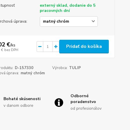
tupnosť
externý sklad, dodanie do 5
pracovných dní
rchová úprava:
02 €
/
ks
Pridať do košíka
 €
bez DPH
roduktu:
D-157330
Výrobca:
TULIP
ová úprava:
matný chróm
Odborné
Bohaté skúsenosti
poradenstvo
v danom odbore
od profesionálov