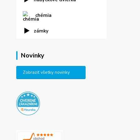
chémia
zámky
Novinky
Zobraziť všetky novinky