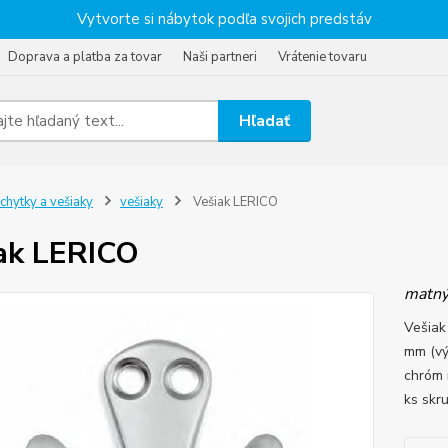
Vytvorte si nábytok podľa svojich predstáv
Doprava a platba za tovar
Naši partneri
Vrátenie tovaru
Hľadať
chytky a vešiaky
vešiaky
Vešiak LERICO
ak LERICO
matný
Vešiak
mm (vý
chróm 
ks skr