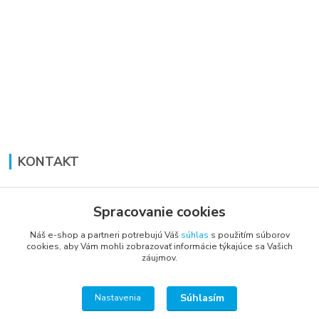
KONTAKT
Lucia Panáková Janušová
+421 948 711 774
Spracovanie cookies
PO-PI: 8:30 - 16:00
Náš e-shop a partneri potrebujú Váš
súhlas
s použitím súborov
cookies, aby Vám mohli zobrazovať informácie týkajúce sa Vašich
vsetkoprenabytok@gmail.com
záujmov.
Súhlasím
Nastavenia