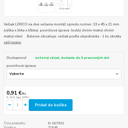
Vešiak LERICO na dve vešania montáž spredu rozmer: 33 x 45 x 21 mm
(výška x šírka x hĺbka) povrchová úprava: lesklý chróm matný chróm
matný nikel Balenie obsahuje: vešiak podľa objednávky - 1 ks skrutky
celý popis
Dostupnosť
externý sklad, dodanie do 5 pracovných dní
povrchová úprava:
0,91 €
/
ks
0,74 €
bez DPH
Pridať do košíka
Číslo produktu:
D-157332
Výrobca:
TULIP