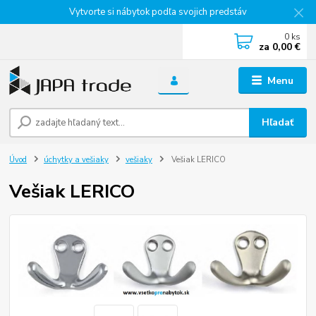
Vytvorte si nábytok podľa svojich predstáv
0
ks
za
0,00 €
Menu
Hľadať
Úvod
úchytky a vešiaky
vešiaky
Vešiak LERICO
Vešiak LERICO