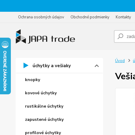
Ochrana osobných údajov
Obchodné podmienky
Kontakty
Úvod
ú
úchytky a vešiaky
Veši
knopky
kovové úchytky
rustikálne úchytky
zapustené úchytky
profilové úchytky