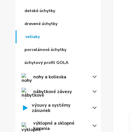
detské úchytky
drevené úchytky
vešiaky
porcelánové úchytky
úchytový profil GOLA
nohy a kolieska
nábytkové závesy
výsuvy a systémy
zásuviek
výklopné a sklopné
kovania