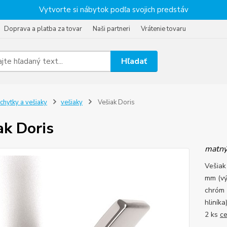
Vytvorte si nábytok podľa svojich predstáv
Doprava a platba za tovar
Naši partneri
Vrátenie tovaru
Hľadať
chytky a vešiaky
vešiaky
Vešiak Doris
ak Doris
matný
Vešiak
mm (vý
chróm 
hliník
2 ks
ce