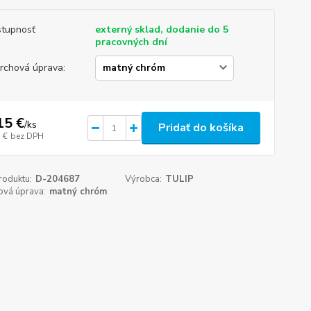
tupnosť
externý sklad, dodanie do 5
pracovných dní
rchová úprava:
15 €
/
ks
Pridať do košíka
 €
bez DPH
roduktu:
D-204687
Výrobca:
TULIP
ová úprava:
matný chróm