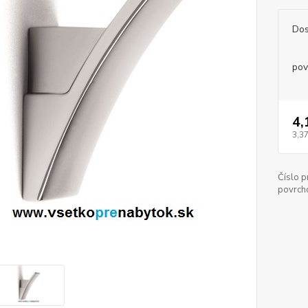
Dos
pov
4,
3,37
Číslo p
povrch