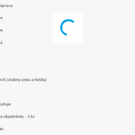
úprava:
óm
óm
ná
l
Al (zliatina zinku a hliníka)
sahuje:
ľa objednávky - 1 ks
 ks