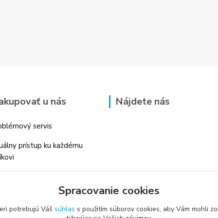
akupovať u nás
Nájdete nás
blémový servis
duálny prístup ku každému
íkovi
 skúsenosti v danom odbore
Spracovanie cookies
é profesionálne
enstvo
eri potrebujú Váš
súhlas
s použitím súborov cookies, aby Vám mohli zo