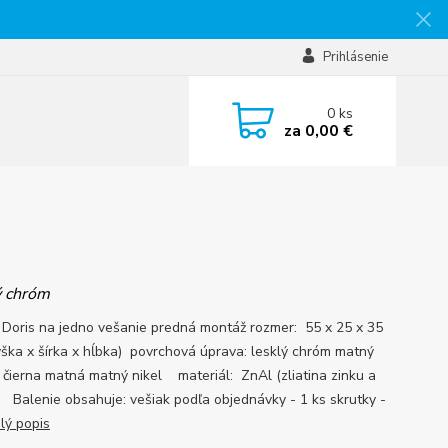
Prihlásenie
0
ks
za
0,00 €
 chróm
 Doris na jedno vešanie predná montáž rozmer: 55 x 25 x 35
ška x šírka x hĺbka) povrchová úprava: lesklý chróm matný
čierna matná matný nikel materiál: ZnAl (zliatina zinku a
a) Balenie obsahuje: vešiak podľa objednávky - 1 ks skrutky -
lý popis