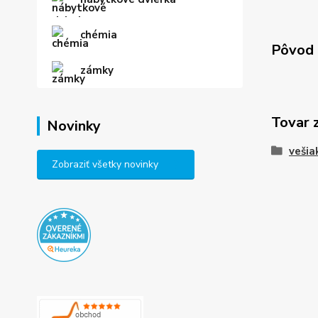
chémia
Pôvod 
zámky
Tovar 
Novinky
vešia
Zobraziť všetky novinky