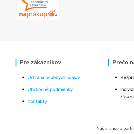
Pre zákazníkov
Prečo n
Ochrana osobných údajov
Bezpro
Obchodné podmienky
Indivi
zákazn
Kontakty
Bohaté
Doprava a platba za tovar
Odborn
Odstúpenie od kúpnej zmluvy
porad
Náš e-shop a partn
Vrátenie tovaru