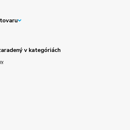
tovaru
zaradený v kategóriách
ky