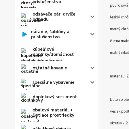
príslušenstvo
povrchová 
odsávače pár, drviče
lesklý chr
odpadu
matný chr
náradie, šablóny a
príslušenstvo
čierna mat
kúpeľňové
matný nike
doplnky/domácnosť
ostatné kovanie
materiál: Zn
špeciálne vybavenie
doplnkový sortiment
Balenie ob
obalový materiál +
vešiak pod
čistiace prostriedky
skrutky - 2
nábytkové dvierka