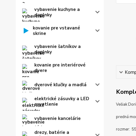
vybavenie kuchyne a
doplnky
kovanie pre vstavané
skrine
vybavenie šatníkov a
doplnky
kovanie pre interiérové
dvere
Kompl
dverové kľučky a madlá
Komple
elektrické zásuvky a LED
osvetlenie
Vešiak Dori
predná mo
vybavenie kancelárie
rozmer: 55
drezy, batérie a