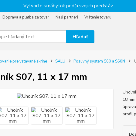
Vytvorte si nábytok podľa svojich predstáv
Doprava a platba za tovar
Naši partneri
Vrátenie tovaru
Hľadať
ovanie pre vstavané skrine
SALU
Posuvný systém S60 a S60N
U
ník S07, 11 x 17 mm
Uholní
18 mm 
úprava
profil
Dos