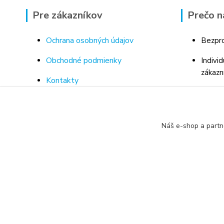
Pre zákazníkov
Prečo n
Ochrana osobných údajov
Bezpro
Obchodné podmienky
Indivi
zákazn
Kontakty
Bohaté
Doprava a platba za tovar
Odborn
Odstúpenie od kúpnej zmluvy
porad
Náš e-shop a partn
Vrátenie tovaru