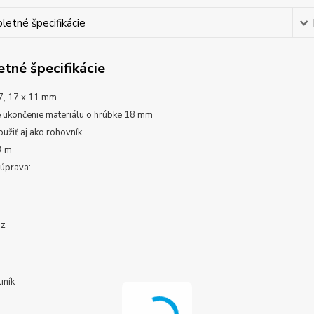
etné špecifikácie
tné špecifikácie
7, 17 x 11 mm
 ukončenie materiálu o hrúbke 18 mm
užiť aj ako rohovník
3 m
úprava:
nz
liník