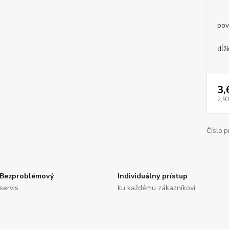
pov
dĺž
3,
2,93
Číslo p
Bezproblémový
Individuálny prístup
servis
ku každému zákazníkovi