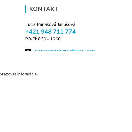
KONTAKT
Lucia Panáková Janušová
+421 948 711 774
PO-PI: 8:30 - 16:00
vsetkoprenabytok@gmail.com
brazovať informácie
Vytvorené na
Eshop-rychlo.sk