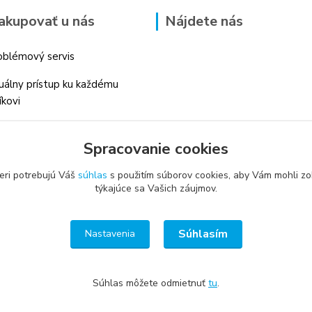
akupovať u nás
Nájdete nás
blémový servis
duálny prístup ku každému
íkovi
 skúsenosti v danom odbore
Spracovanie cookies
é profesionálne
enstvo
eri potrebujú Váš
súhlas
s použitím súborov cookies, aby Vám mohli zo
týkajúce sa Vašich záujmov.
Súhlasím
Nastavenia
Súhlas môžete odmietnuť
tu
.