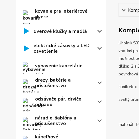
Kompl
kovanie pre interiérové
dvere
Komple
dverové kľučky a madlá
Uholník S0
elektrické zásuvky a LED
osvetlenie
vhodný pre
možnosť po
vybavenie kancelárie
dĺžka: 2 a 
povrchová 
drezy, batérie a
príslušenstvo
hliník elox
odsávače pár, drviče
svetlý bro
odpadu
náradie, šablóny a
príslušenstvo
materiál: h
kúpeľňové