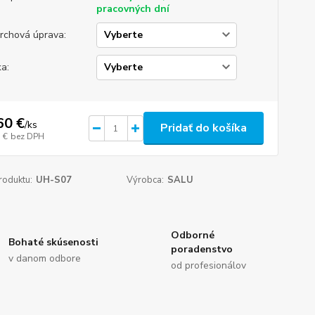
pracovných dní
rchová úprava:
ka:
60 €
/
ks
Pridať do košíka
 €
bez DPH
roduktu:
UH-S07
Výrobca:
SALU
Odborné
Bohaté skúsenosti
poradenstvo
v danom odbore
od profesionálov