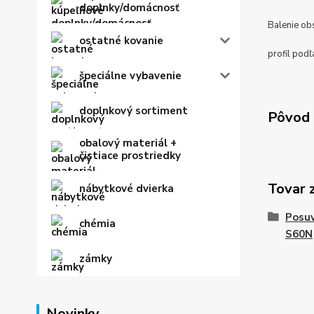
doplnky/domácnosť
Balenie ob
ostatné kovanie
profil podľ
špeciálne vybavenie
doplnkový sortiment
Pôvod 
obalový materiál +
čistiace prostriedky
Tovar 
nábytkové dvierka
Posu
chémia
S60N
zámky
Novinky