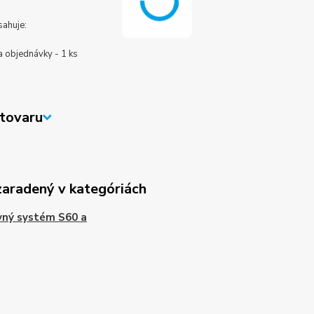
sahuje:
a objednávky - 1 ks
tovaru
zaradený v kategóriách
vný systém S60 a