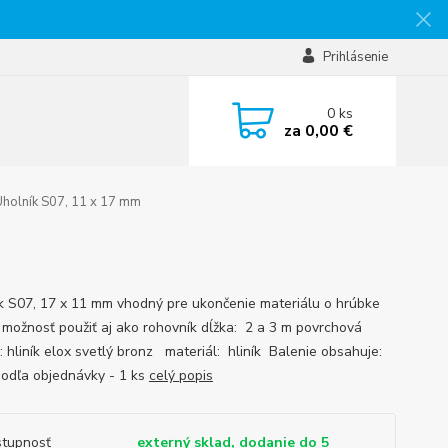
Prihlásenie
0
ks
za
0,00 €
holník S07, 11 x 17 mm
k S07, 17 x 11 mm vhodný pre ukončenie materiálu o hrúbke
možnosť použiť aj ako rohovník dĺžka: 2 a 3 m povrchová
: hliník elox svetlý bronz materiál: hliník Balenie obsahuje:
 podľa objednávky - 1 ks
celý popis
tupnosť
externý sklad, dodanie do 5