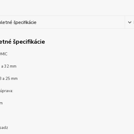
etné špecifikácie
tné špecifikácie
OMIC
 a 32 mm
18 a 25 mm
 úprava:
óm
l
osadz