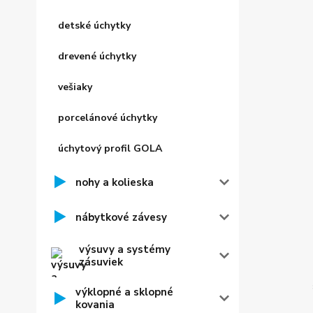
detské úchytky
drevené úchytky
vešiaky
porcelánové úchytky
úchytový profil GOLA
nohy a kolieska
nábytkové závesy
výsuvy a systémy
zásuviek
výklopné a sklopné
kovania