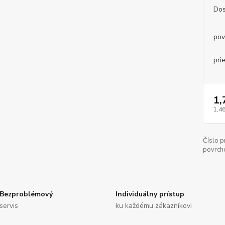
Dos
pov
pri
1,
1,46
Číslo p
povrch
Bezproblémový
Individuálny prístup
servis
ku každému zákazníkovi