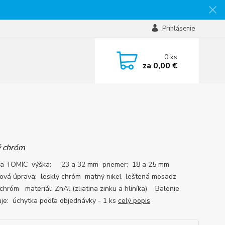
Prihlásenie
0
ks
za
0,00 €
 chróm
ka TOMIC výška: 23 a 32 mm priemer: 18 a 25 mm
ová úprava: lesklý chróm matný nikel leštená mosadz
chróm materiál: ZnAl (zliatina zinku a hliníka) Balenie
je: úchytka podľa objednávky - 1 ks
celý popis