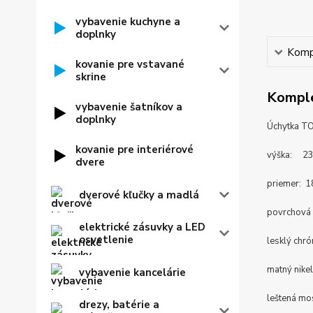
vybavenie kuchyne a
doplnky
Kompl
kovanie pre vstavané
skrine
Komple
vybavenie šatníkov a
doplnky
Úchytka T
kovanie pre interiérové
výška: 23
dvere
priemer: 
dverové kľučky a madlá
povrchová
elektrické zásuvky a LED
osvetlenie
lesklý chr
matný nike
vybavenie kancelárie
leštená m
drezy, batérie a