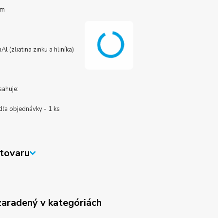
óm
Al (zliatina zinku a hliníka)
sahuje:
dľa objednávky - 1 ks
tovaru
zaradený v kategóriách