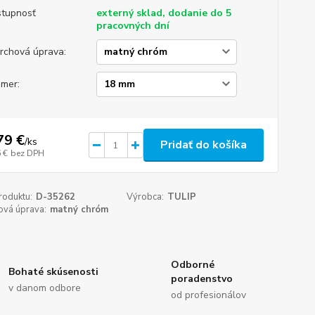
tupnosť
externý sklad, dodanie do 5
pracovných dní
rchová úprava:
emer:
79 €
/
ks
Pridať do košíka
 €
bez DPH
roduktu:
D-35262
Výrobca:
TULIP
ová úprava:
matný chróm
Odborné
Bohaté skúsenosti
poradenstvo
v danom odbore
od profesionálov