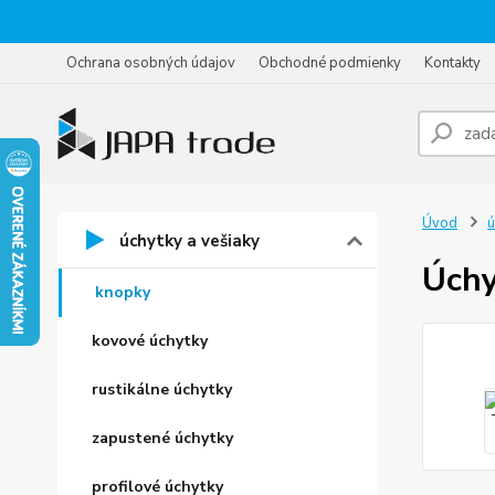
Ochrana osobných údajov
Obchodné podmienky
Kontakty
Úvod
ú
úchytky a vešiaky
Úchy
knopky
kovové úchytky
rustikálne úchytky
zapustené úchytky
profilové úchytky