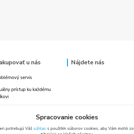
akupovať u nás
Nájdete nás
blémový servis
duálny prístup ku každému
íkovi
 skúsenosti v danom odbore
Spracovanie cookies
é profesionálne
enstvo
eri potrebujú Váš
súhlas
s použitím súborov cookies, aby Vám mohli zo