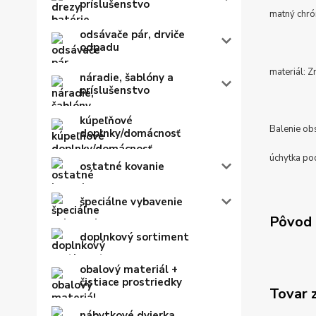
príslušenstvo
matný chr
odsávače pár, drviče
odpadu
materiál: Zn
náradie, šablóny a
príslušenstvo
kúpeľňové
Balenie ob
doplnky/domácnosť
úchytka po
ostatné kovanie
špeciálne vybavenie
Pôvod 
doplnkový sortiment
obalový materiál +
čistiace prostriedky
Tovar 
nábytkové dvierka