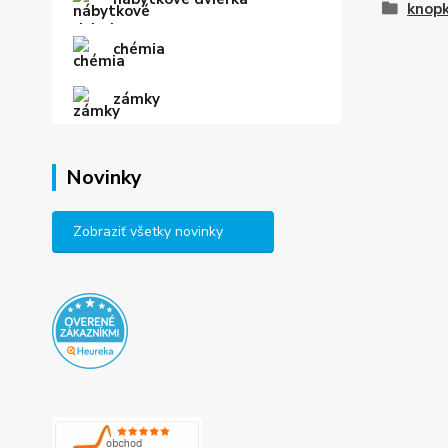
knop
chémia
zámky
Novinky
Zobraziť všetky novinky