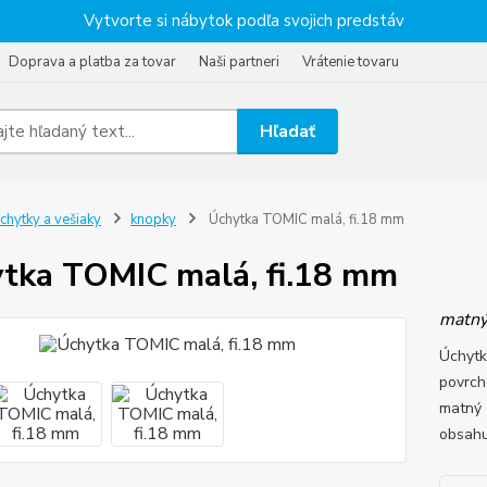
Vytvorte si nábytok podľa svojich predstáv
Doprava a platba za tovar
Naši partneri
Vrátenie tovaru
Hľadať
chytky a vešiaky
knopky
Úchytka TOMIC malá, fi.18 mm
tka TOMIC malá, fi.18 mm
matný
Úchyt
povrch
matný 
obsahu