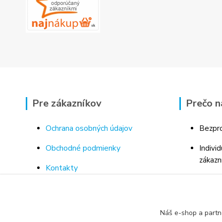
Pre zákazníkov
Prečo n
Ochrana osobných údajov
Bezpro
Obchodné podmienky
Indivi
zákazn
Kontakty
Bohaté
Doprava a platba za tovar
Odborn
Odstúpenie od kúpnej zmluvy
porad
Náš e-shop a partn
Vrátenie tovaru