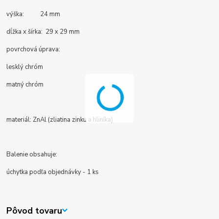
výška: 24 mm
dĺžka x šírka: 29 x 29 mm
povrchová úprava:
lesklý chróm
matný chróm
materiál: ZnAl (zliatina zinku a hliníka)
Balenie obsahuje:
úchytka podľa objednávky - 1 ks
Pôvod tovaru