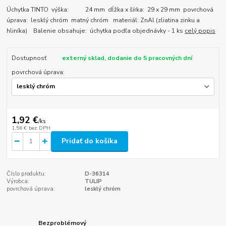
Úchytka TINTO výška: 24 mm dĺžka x šírka: 29 x 29 mm povrchová
úprava: lesklý chróm matný chróm materiál: ZnAl (zliatina zinku a
hliníka) Balenie obsahuje: úchytka podľa objednávky - 1 ks
celý popis
Dostupnosť
externý sklad, dodanie do 5 pracovných dní
povrchová úprava:
1,92 €
/
ks
1,56 €
bez DPH
Pridať do košíka
Číslo produktu:
D-36314
Výrobca:
TULIP
povrchová úprava:
lesklý chróm
Bezproblémový