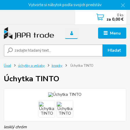
Vytvorte si nábytok podľa svojich predstáv
0
ks
za
0,00 €
Menu
Hľadať
Úvod
úchytky a vešiaky
knopky
Úchytka TINTO
Úchytka TINTO
lesklý chróm