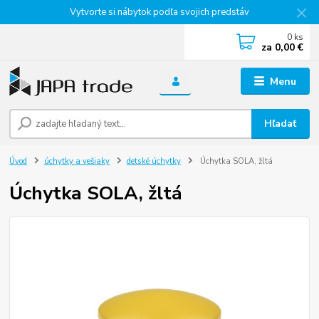
Vytvorte si nábytok podľa svojich predstáv
0
ks
za
0,00 €
Menu
Hľadať
Úvod
úchytky a vešiaky
detské úchytky
Úchytka SOLA, žltá
Úchytka SOLA, žltá