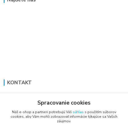
KONTAKT
Lucia Panáková Janušová
+421 948 711 774
Spracovanie cookies
PO-PI: 8:30 - 16:00
Náš e-shop a partneri potrebujú Váš
súhlas
s použitím súborov
cookies, aby Vám mohli zobrazovať informácie týkajúce sa Vašich
vsetkoprenabytok@gmail.com
záujmov.