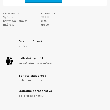
Číslo produktu:
D-158723
Výrobca:
TULIP
povrchová úprava:
žltá
možnosti:
drevo
Bezproblémový
servis
Individuálny prístup
ku každému zákazníkovi
Bohaté skúsenosti
v danom odbore
Odborné poradenstvo
od profesionálov