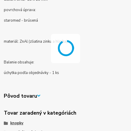
povrchová úprava:
staromeď - brúsená
materiál: ZnAl (zliatina zinku a hliníka)
Balenie obsahuje:
úchytka podľa objednávky - 1 ks
Pôvod tovaru
Tovar zaradený v kategóriách
knopky