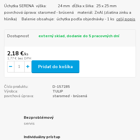
Úchytka SERENA výška: 24 mm dĺžka x šírka: 25 x 25 mm
povrchová úprava: staromeď - brúsená materiál: ZnAl (zliatina zinku a
hliníka) Balenie obsahuje: úchytka podľa objednávky - 1 ks
celý popis
Dostupnosť
externý sklad, dodanie do 5 pracovných dní
2,18 €
/
ks
1,77 €
bez DPH
Pridať do košíka
Číslo produktu:
D-157285
Výrobca:
TULIP
povrchová úprava:
staromeď - brúsená
Bezproblémový
servis
Individuálny prístup