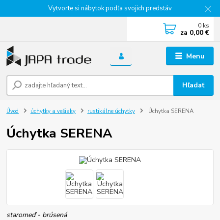
Vytvorte si nábytok podľa svojich predstáv
0
ks
za
0,00 €
Menu
Hľadať
Úvod
úchytky a vešiaky
rustikálne úchytky
Úchytka SERENA
Úchytka SERENA
staromeď - brúsená