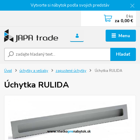
Vytvorte si nábytok podľa svojich predstáv
0
ks
za
0,00 €
Menu
Hľadať
Úvod
úchytky a vešiaky
zapustené úchytky
Úchytka RULIDA
Úchytka RULIDA