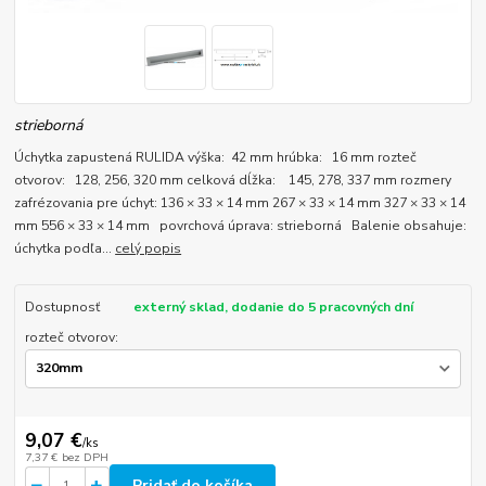
strieborná
Úchytka zapustená RULIDA výška: 42 mm hrúbka: 16 mm rozteč
otvorov: 128, 256, 320 mm celková dĺžka: 145, 278, 337 mm rozmery
zafrézovania pre úchyt: 136 × 33 × 14 mm 267 × 33 × 14 mm 327 × 33 × 14
mm 556 × 33 × 14 mm povrchová úprava: strieborná Balenie obsahuje:
úchytka podľa...
celý popis
Dostupnosť
externý sklad, dodanie do 5 pracovných dní
rozteč otvorov:
9,07 €
/
ks
7,37 €
bez DPH
Pridať do košíka