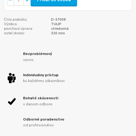
Číslo produktu:
D-37008
Výrobca:
TULIP
povrchová úprava:
strieborná
rozteč otvorov:
320 mm
Bezproblémový
servis
Individuálny prístup
ku každému zákazníkovi
Bohaté skúsenosti
v danom odbore
Odborné poradenstvo
od profesionálov