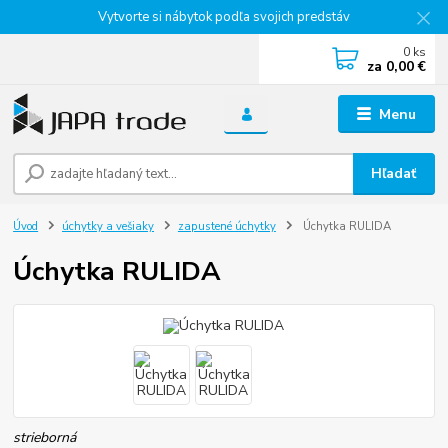
Vytvorte si nábytok podľa svojich predstáv
0
ks
za
0,00 €
Menu
Hľadať
Úvod
úchytky a vešiaky
zapustené úchytky
Úchytka RULIDA
Úchytka RULIDA
strieborná