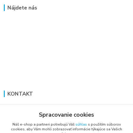
Nájdete nás
KONTAKT
Lucia Panáková Janušová
+421 948 711 774
Spracovanie cookies
PO-PI: 8:30 - 16:00
Náš e-shop a partneri potrebujú Váš
súhlas
s použitím súborov
cookies, aby Vám mohli zobrazovať informácie týkajúce sa Vašich
vsetkoprenabytok@gmail.com