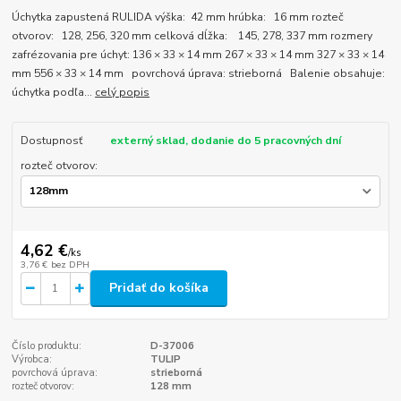
Úchytka zapustená RULIDA výška: 42 mm hrúbka: 16 mm rozteč
otvorov: 128, 256, 320 mm celková dĺžka: 145, 278, 337 mm rozmery
zafrézovania pre úchyt: 136 × 33 × 14 mm 267 × 33 × 14 mm 327 × 33 × 14
mm 556 × 33 × 14 mm povrchová úprava: strieborná Balenie obsahuje:
úchytka podľa...
celý popis
Dostupnosť
externý sklad, dodanie do 5 pracovných dní
rozteč otvorov:
4,62 €
/
ks
3,76 €
bez DPH
Pridať do košíka
Číslo produktu:
D-37006
Výrobca:
TULIP
povrchová úprava:
strieborná
rozteč otvorov:
128 mm