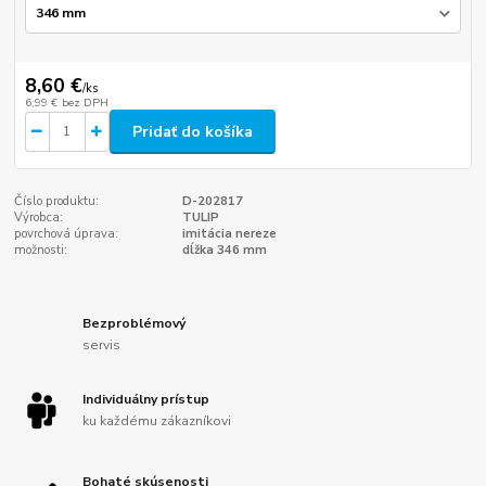
8,60 €
/
ks
6,99 €
bez DPH
Pridať do košíka
Číslo produktu:
D-202817
Výrobca:
TULIP
povrchová úprava:
imitácia nereze
možnosti:
dĺžka 346 mm
Bezproblémový
servis
Individuálny prístup
ku každému zákazníkovi
Bohaté skúsenosti