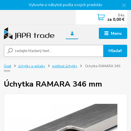
Vytvorte si nábytok podľa svojich predstáv
0
ks
za
0,00 €
Menu
Hľadať
Úvod
úchytky a vešiaky
profilové úchytky
Úchytka RAMARA 346
mm
Úchytka RAMARA 346 mm