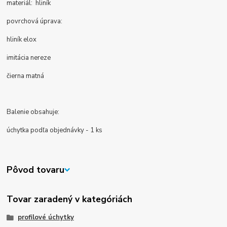
materiál: hliník
povrchová úprava:
hliník elox
imitácia nereze
čierna matná
Balenie obsahuje:
úchytka podľa objednávky - 1 ks
Pôvod tovaru
Tovar zaradený v kategóriách
profilové úchytky