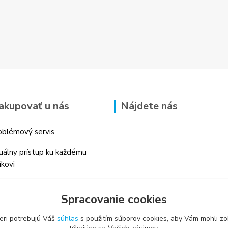
akupovať u nás
Nájdete nás
blémový servis
duálny prístup ku každému
íkovi
 skúsenosti v danom odbore
Spracovanie cookies
é profesionálne
enstvo
eri potrebujú Váš
súhlas
s použitím súborov cookies, aby Vám mohli zo