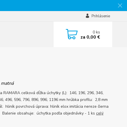
Prihlásenie
0
ks
za
0,00 €
a matná
a RAMARA celková dĺžka úchytky (L): 146, 196, 296, 346,
46, 496, 596, 796, 896, 996, 1196 mm hrúbka profilu: 2,8 mm
l: hliník povrchová úprava: hliník elox imitácia nereze čierna
Balenie obsahuje: úchytka podľa objednávky - 1 ks
celý