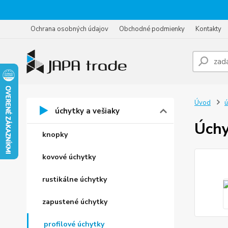
Ochrana osobných údajov
Obchodné podmienky
Kontakty
Úvod
ú
úchytky a vešiaky
Úch
knopky
kovové úchytky
rustikálne úchytky
zapustené úchytky
profilové úchytky