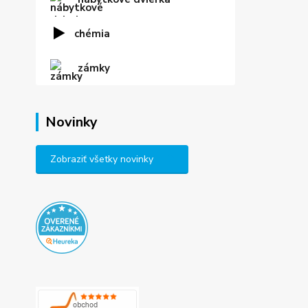
chémia
zámky
Novinky
Zobraziť všetky novinky