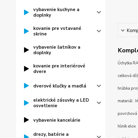
vybavenie kuchyne a
doplnky
kovanie pre vstavané
Kompl
skrine
vybavenie šatníkov a
Komple
doplnky
Úchytka 
kovanie pre interiérové
dvere
celková dĺ
dverové kľučky a madlá
hrúbka pro
elektrické zásuvky a LED
materiál: hl
osvetlenie
povrchová 
vybavenie kancelárie
hliník elox
drezy, batérie a