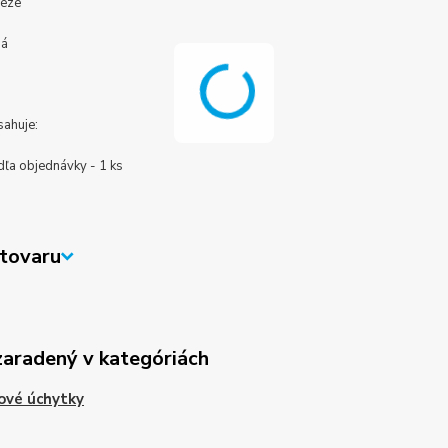
reze
ná
sahuje:
dľa objednávky - 1 ks
tovaru
zaradený v kategóriách
lové úchytky