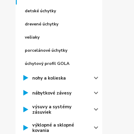
detské úchytky
drevené úchytky
vešiaky
porcelánové úchytky
úchytový profil GOLA
nohy a kolieska
nábytkové závesy
výsuvy a systémy
zásuviek
výklopné a sklopné
kovania