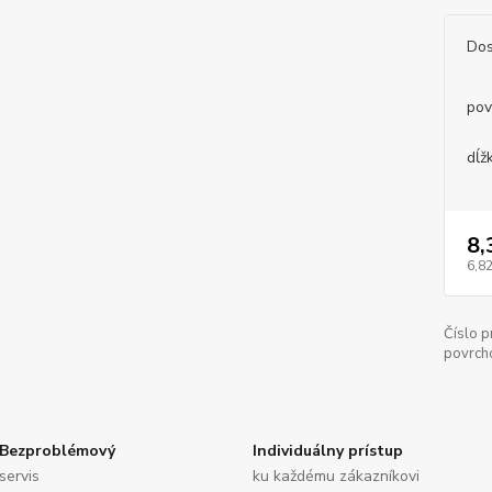
Dos
pov
dĺž
8,
6,82
Číslo p
povrch
Bezproblémový
Individuálny prístup
servis
ku každému zákazníkovi