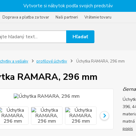
Vytvorte si nábytok podľa svojich predstáv
Doprava a platba za tovar
Naši partneri
Vrátenie tovaru
Hľadať
chytky a vešiaky
profilové úchytky
Úchytka RAMARA, 296 mm
ytka RAMARA, 296 mm
čiern
Úchytk
396, 4
materiá
matná 
popis