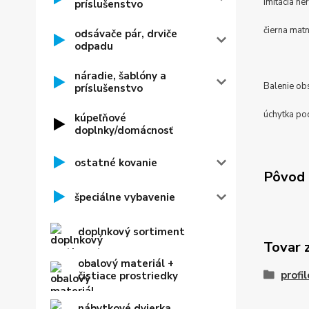
imitácia ne
príslušenstvo
čierna mat
odsávače pár, drviče
odpadu
náradie, šablóny a
Balenie ob
príslušenstvo
úchytka po
kúpeľňové
doplnky/domácnosť
ostatné kovanie
Pôvod 
špeciálne vybavenie
doplnkový sortiment
Tovar 
obalový materiál +
profi
čistiace prostriedky
nábytkové dvierka