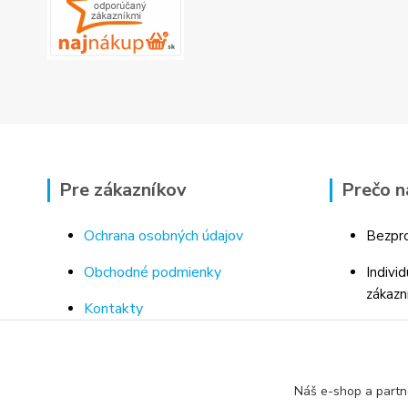
Pre zákazníkov
Prečo n
Ochrana osobných údajov
Bezpro
Obchodné podmienky
Indivi
zákazn
Kontakty
Bohaté
Doprava a platba za tovar
Odborn
Odstúpenie od kúpnej zmluvy
porad
Náš e-shop a partn
Vrátenie tovaru