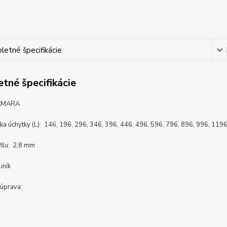
etné špecifikácie
tné špecifikácie
RAMARA
žka úchytky (L): 146, 196, 296, 346, 396, 446, 496, 596, 796, 896, 996, 11
filu: 2,8 mm
iník
úprava: