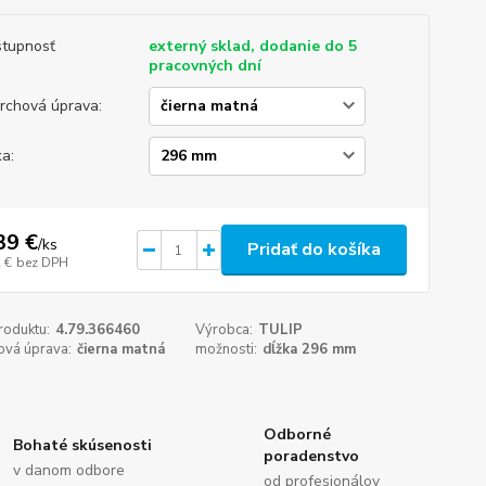
tupnosť
externý sklad, dodanie do 5
pracovných dní
rchová úprava:
ka:
39 €
/
ks
Pridať do košíka
 €
bez DPH
roduktu:
4.79.366460
Výrobca:
TULIP
ová úprava:
čierna matná
možnosti:
dĺžka 296 mm
Odborné
Bohaté skúsenosti
poradenstvo
v danom odbore
od profesionálov