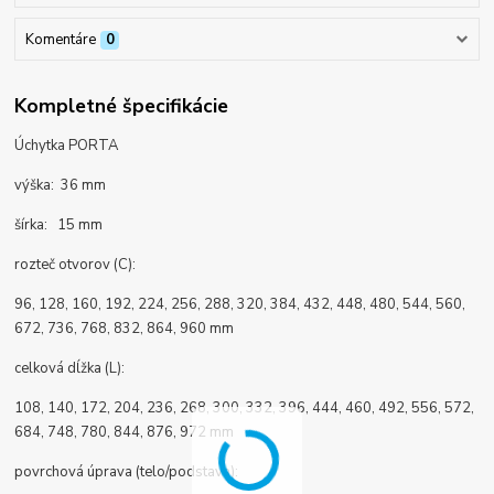
Komentáre
0
Kompletné špecifikácie
Úchytka PORTA
výška: 36 mm
šírka: 15 mm
rozteč otvorov (C):
96, 128, 160, 192, 224, 256, 288, 320, 384, 432, 448, 480, 544, 560,
672, 736, 768, 832, 864, 960 mm
celková dĺžka (L):
108, 140, 172, 204, 236, 268, 300, 332, 396, 444, 460, 492, 556, 572,
684, 748, 780, 844, 876, 972 mm
povrchová úprava (telo/podstava):