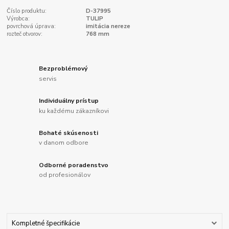
Číslo produktu:
D-37995
Výrobca:
TULIP
povrchová úprava:
imitácia nereze
rozteč otvorov:
768 mm
Bezproblémový
servis
Individuálny prístup
ku každému zákazníkovi
Bohaté skúsenosti
v danom odbore
Odborné poradenstvo
od profesionálov
Kompletné špecifikácie