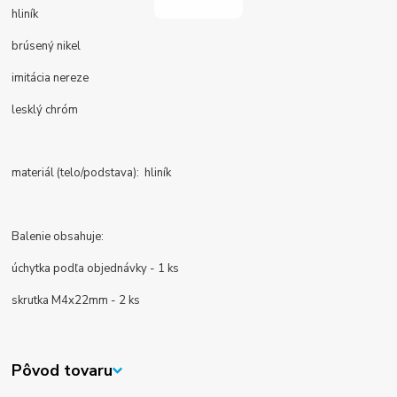
hliník
brúsený nikel
imitácia nereze
lesklý chróm
materiál (telo/podstava): hliník
Balenie obsahuje:
úchytka podľa objednávky - 1 ks
skrutka M4x22mm - 2 ks
Pôvod tovaru