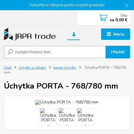
Vytvorte si nábytok podľa svojich predstáv
0
ks
za
0,00 €
Menu
Hľadať
Úvod
úchytky a vešiaky
kovové úchytky
Úchytka PORTA - 768/780
mm
Úchytka PORTA - 768/780 mm