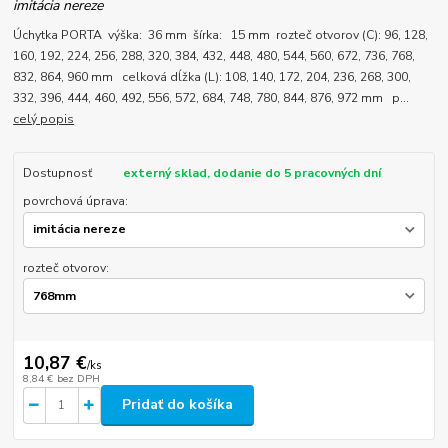
imitácia nereze
Úchytka PORTA výška: 36 mm šírka: 15 mm rozteč otvorov (C): 96, 128,
160, 192, 224, 256, 288, 320, 384, 432, 448, 480, 544, 560, 672, 736, 768,
832, 864, 960 mm celková dĺžka (L): 108, 140, 172, 204, 236, 268, 300,
332, 396, 444, 460, 492, 556, 572, 684, 748, 780, 844, 876, 972 mm p...
celý popis
Dostupnosť
externý sklad, dodanie do 5 pracovných dní
povrchová úprava:
rozteč otvorov:
10,87 €
/
ks
8,84 €
bez DPH
Pridať do košíka