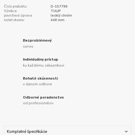
Číslo produktu:
D-157796
Výrobca:
TULIP
povrchová úprava:
lesklý chróm
rozteč otvorov:
448 mm
Bezproblémový
servis
Individuálny prístup
ku každému zákazníkovi
Bohaté skúsenosti
v danom odbore
Odborné poradenstvo
od profesionálov
Kompletné špecifikácie