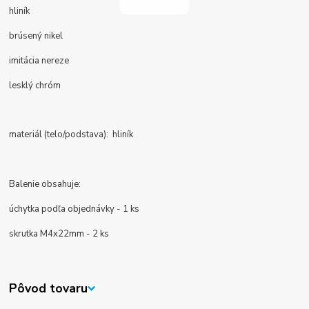
hliník
brúsený nikel
imitácia nereze
lesklý chróm
materiál (telo/podstava): hliník
Balenie obsahuje:
úchytka podľa objednávky - 1 ks
skrutka M4x22mm - 2 ks
Pôvod tovaru