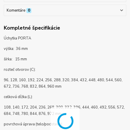
Komentáre
0
Kompletné špecifikácie
Úchytka PORTA
výška: 36 mm
šírka: 15 mm
rozteč otvorov (C):
96, 128, 160, 192, 224, 256, 288, 320, 384, 432, 448, 480, 544, 560,
672, 736, 768, 832, 864, 960 mm
celková dĺžka (L):
108, 140, 172, 204, 236, 268, 300, 332, 396, 444, 460, 492, 556, 572,
684, 748, 780, 844, 876, 972 mm
povrchová úprava (telo/podstava):