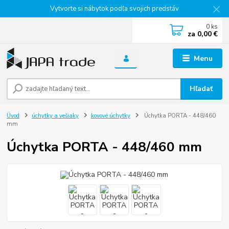
Vytvorte si nábytok podľa svojich predstáv
0
ks
za
0,00 €
Menu
Hľadať
Úvod
úchytky a vešiaky
kovové úchytky
Úchytka PORTA - 448/460
mm
Úchytka PORTA - 448/460 mm