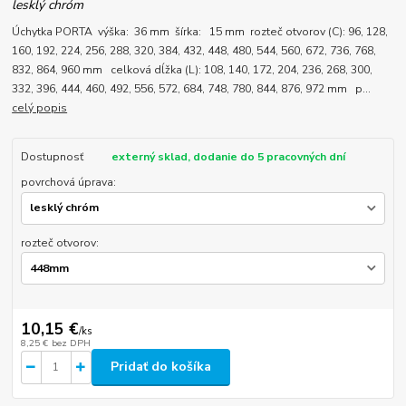
lesklý chróm
Úchytka PORTA výška: 36 mm šírka: 15 mm rozteč otvorov (C): 96, 128,
160, 192, 224, 256, 288, 320, 384, 432, 448, 480, 544, 560, 672, 736, 768,
832, 864, 960 mm celková dĺžka (L): 108, 140, 172, 204, 236, 268, 300,
332, 396, 444, 460, 492, 556, 572, 684, 748, 780, 844, 876, 972 mm p...
celý popis
Dostupnosť
externý sklad, dodanie do 5 pracovných dní
povrchová úprava:
rozteč otvorov:
10,15 €
/
ks
8,25 €
bez DPH
Pridať do košíka