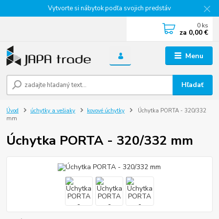
Vytvorte si nábytok podľa svojich predstáv
0
ks
za
0,00 €
Menu
Hľadať
Úvod
úchytky a vešiaky
kovové úchytky
Úchytka PORTA - 320/332
mm
Úchytka PORTA - 320/332 mm