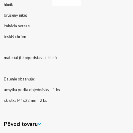
hliník
brúsený nikel
imitácia nereze
lesklý chróm
materiál (telo/podstava): hliník
Balenie obsahuje:
úchytka podľa objednávky - 1 ks
skrutka M4x22mm - 2 ks
Pôvod tovaru