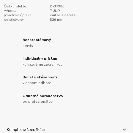
Číslo produktu:
D-37986
Výrobca:
TULIP
povrchová úprava:
imitácia nereze
rozteč otvorov:
320 mm
Bezproblémový
servis
Individuálny prístup
ku každému zákazníkovi
Bohaté skúsenosti
v danom odbore
Odborné poradenstvo
od profesionálov
Kompletné špecifikácie