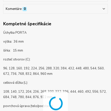
Komentáre
0
Kompletné špecifikácie
Úchytka PORTA
výška: 36 mm
šírka: 15 mm
rozteč otvorov (C):
96, 128, 160, 192, 224, 256, 288, 320, 384, 432, 448, 480, 544, 560,
672, 736, 768, 832, 864, 960 mm
celková dĺžka (L):
108, 140, 172, 204, 236, 268, 300, 332, 396, 444, 460, 492, 556, 572,
684, 748, 780, 844, 876, 972 mm
povrchová úprava (telo/podstava):