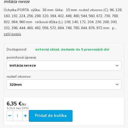
imitácia nereze
Úchytka PORTA výška: 36 mm šírka: 15 mm rozteč otvorov (C): 96, 128,
160, 192, 224, 256, 288, 320, 384, 432, 448, 480, 544, 560, 672, 736, 768,
832, 864, 960 mm celková dĺžka (L): 108, 140, 172, 204, 236, 268, 300,
332, 396, 444, 460, 492, 556, 572, 684, 748, 780, 844, 876, 972 mm p...
celý popis
Dostupnosť
externý sklad, dodanie do 5 pracovných dní
povrchová úprava:
rozteč otvorov:
6,35 €
/
ks
5,16 €
bez DPH
Pridať do košíka