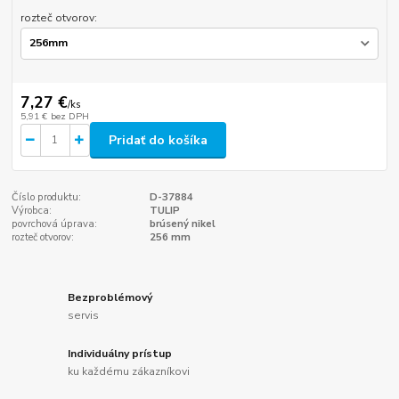
rozteč otvorov:
7,27 €
/
ks
5,91 €
bez DPH
Pridať do košíka
Číslo produktu:
D-37884
Výrobca:
TULIP
povrchová úprava:
brúsený nikel
rozteč otvorov:
256 mm
Bezproblémový
servis
Individuálny prístup
ku každému zákazníkovi