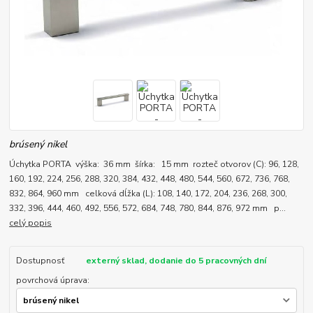
brúsený nikel
Úchytka PORTA výška: 36 mm šírka: 15 mm rozteč otvorov (C): 96, 128,
160, 192, 224, 256, 288, 320, 384, 432, 448, 480, 544, 560, 672, 736, 768,
832, 864, 960 mm celková dĺžka (L): 108, 140, 172, 204, 236, 268, 300,
332, 396, 444, 460, 492, 556, 572, 684, 748, 780, 844, 876, 972 mm p...
celý popis
Dostupnosť
externý sklad, dodanie do 5 pracovných dní
povrchová úprava: