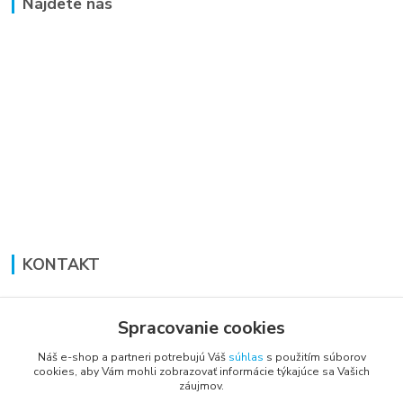
Nájdete nás
KONTAKT
Lucia Panáková Janušová
+421 948 711 774
Spracovanie cookies
PO-PI: 8:30 - 16:00
Náš e-shop a partneri potrebujú Váš
súhlas
s použitím súborov
cookies, aby Vám mohli zobrazovať informácie týkajúce sa Vašich
vsetkoprenabytok@gmail.com
záujmov.