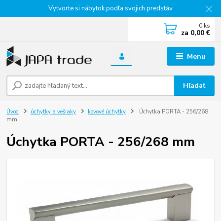
Vytvorte si nábytok podľa svojich predstáv
0
ks
za
0,00 €
Menu
Hľadať
Úvod
úchytky a vešiaky
kovové úchytky
Úchytka PORTA - 256/268
mm
Úchytka PORTA - 256/268 mm