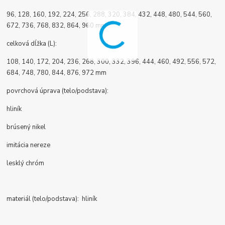
96, 128, 160, 192, 224, 256, 288, 320, 384, 432, 448, 480, 544, 560,
672, 736, 768, 832, 864, 960 mm
celková dĺžka (L):
108, 140, 172, 204, 236, 268, 300, 332, 396, 444, 460, 492, 556, 572,
684, 748, 780, 844, 876, 972 mm
povrchová úprava (telo/podstava):
hliník
brúsený nikel
imitácia nereze
lesklý chróm
materiál (telo/podstava): hliník