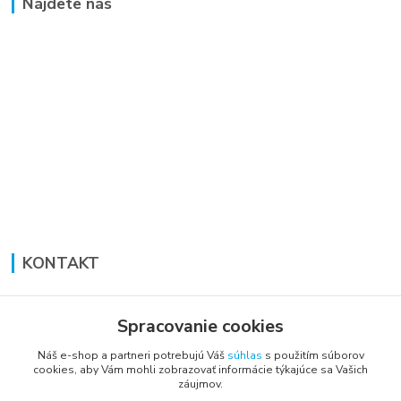
Nájdete nás
KONTAKT
Lucia Panáková Janušová
+421 948 711 774
Spracovanie cookies
PO-PI: 8:30 - 16:00
Náš e-shop a partneri potrebujú Váš
súhlas
s použitím súborov
cookies, aby Vám mohli zobrazovať informácie týkajúce sa Vašich
vsetkoprenabytok@gmail.com
záujmov.