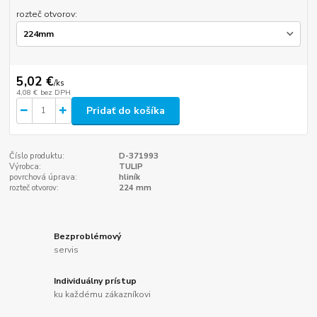
rozteč otvorov:
5,02 €
/
ks
4,08 €
bez DPH
Pridať do košíka
Číslo produktu:
D-371993
Výrobca:
TULIP
povrchová úprava:
hliník
rozteč otvorov:
224 mm
Bezproblémový
servis
Individuálny prístup
ku každému zákazníkovi