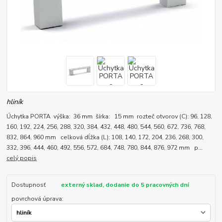
hliník
Úchytka PORTA výška: 36 mm šírka: 15 mm rozteč otvorov (C): 96, 128,
160, 192, 224, 256, 288, 320, 384, 432, 448, 480, 544, 560, 672, 736, 768,
832, 864, 960 mm celková dĺžka (L): 108, 140, 172, 204, 236, 268, 300,
332, 396, 444, 460, 492, 556, 572, 684, 748, 780, 844, 876, 972 mm p...
celý popis
Dostupnosť
externý sklad, dodanie do 5 pracovných dní
povrchová úprava: