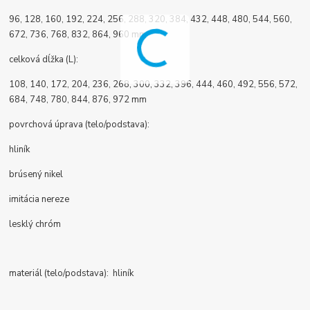
96, 128, 160, 192, 224, 256, 288, 320, 384, 432, 448, 480, 544, 560,
672, 736, 768, 832, 864, 960 mm
celková dĺžka (L):
108, 140, 172, 204, 236, 268, 300, 332, 396, 444, 460, 492, 556, 572,
684, 748, 780, 844, 876, 972 mm
povrchová úprava (telo/podstava):
hliník
brúsený nikel
imitácia nereze
lesklý chróm
materiál (telo/podstava): hliník