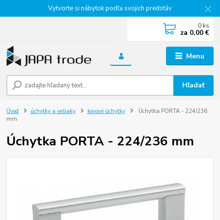
Vytvorte si nábytok podľa svojich predstáv
0
ks
za
0,00 €
Menu
Hľadať
Úvod
úchytky a vešiaky
kovové úchytky
Úchytka PORTA - 224/236
mm
Úchytka PORTA - 224/236 mm