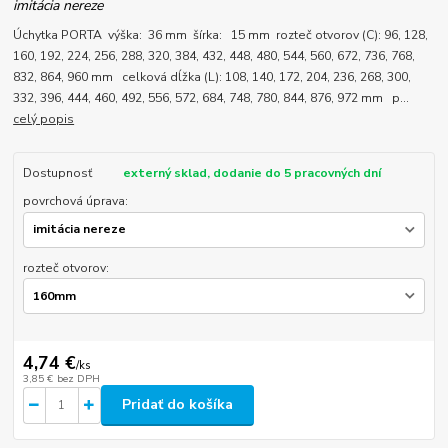
imitácia nereze
Úchytka PORTA výška: 36 mm šírka: 15 mm rozteč otvorov (C): 96, 128,
160, 192, 224, 256, 288, 320, 384, 432, 448, 480, 544, 560, 672, 736, 768,
832, 864, 960 mm celková dĺžka (L): 108, 140, 172, 204, 236, 268, 300,
332, 396, 444, 460, 492, 556, 572, 684, 748, 780, 844, 876, 972 mm p...
celý popis
Dostupnosť
externý sklad, dodanie do 5 pracovných dní
povrchová úprava:
rozteč otvorov:
4,74 €
/
ks
3,85 €
bez DPH
Pridať do košíka