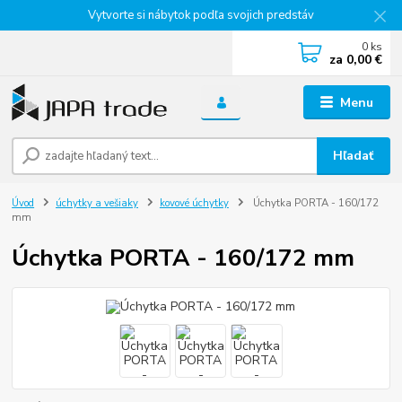
Vytvorte si nábytok podľa svojich predstáv
0
ks
za
0,00 €
Menu
Hľadať
Úvod
úchytky a vešiaky
kovové úchytky
Úchytka PORTA - 160/172
mm
Úchytka PORTA - 160/172 mm