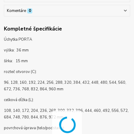
Komentáre
0
Kompletné špecifikácie
Úchytka PORTA
výška: 36 mm
šírka: 15 mm
rozteč otvorov (C):
96, 128, 160, 192, 224, 256, 288, 320, 384, 432, 448, 480, 544, 560,
672, 736, 768, 832, 864, 960 mm
celková dĺžka (L):
108, 140, 172, 204, 236, 268, 300, 332, 396, 444, 460, 492, 556, 572,
684, 748, 780, 844, 876, 972 mm
povrchová úprava (telo/podstava):