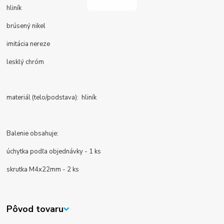
hliník
brúsený nikel
imitácia nereze
lesklý chróm
materiál (telo/podstava): hliník
Balenie obsahuje:
úchytka podľa objednávky - 1 ks
skrutka M4x22mm - 2 ks
Pôvod tovaru