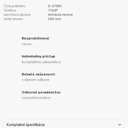
Číslo produktu:
D-37981
Výrobca:
TULIP
povrchová úprava:
imitácia nereze
rozteč otvorov:
160 mm
Bezproblémový
servis
Individuálny prístup
ku každému zákazníkovi
Bohaté skúsenosti
v danom odbore
Odborné poradenstvo
od profesionálov
Kompletné špecifikácie