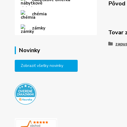
Pôvod 
chémia
zámky
Tovar 
zapus
Novinky
Zobraziť všetky novinky