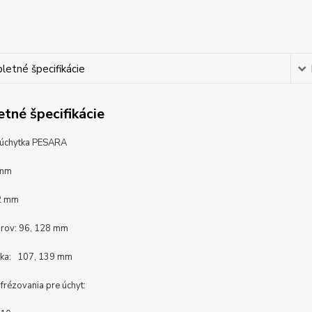
etné špecifikácie
tné špecifikácie
 úchytka PESARA
 mm
2 mm
orov: 96, 128 mm
žka: 107, 139 mm
frézovania pre úchyt: