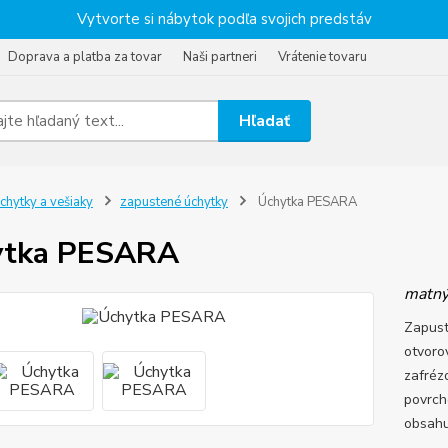
Vytvorte si nábytok podľa svojich predstáv
Doprava a platba za tovar
Naši partneri
Vrátenie tovaru
Hľadať
chytky a vešiaky
zapustené úchytky
Úchytka PESARA
ytka PESARA
matný
Zapust
otvoro
zafréz
povrch
obsahu