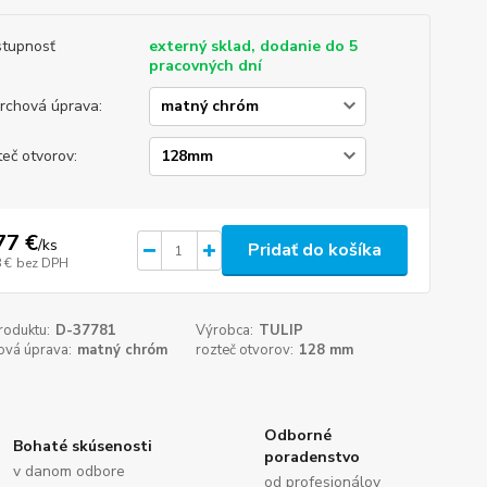
tupnosť
externý sklad, dodanie do 5
pracovných dní
rchová úprava:
teč otvorov:
77 €
/
ks
Pridať do košíka
 €
bez DPH
roduktu:
D-37781
Výrobca:
TULIP
ová úprava:
matný chróm
rozteč otvorov:
128 mm
Odborné
Bohaté skúsenosti
poradenstvo
v danom odbore
od profesionálov