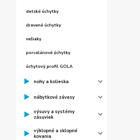
detské úchytky
drevené úchytky
vešiaky
porcelánové úchytky
úchytový profil GOLA
nohy a kolieska
nábytkové závesy
výsuvy a systémy
zásuviek
výklopné a sklopné
kovania