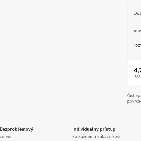
Dos
pov
roz
4,
3,88
Číslo p
povrch
Bezproblémový
Individuálny prístup
servis
ku každému zákazníkovi