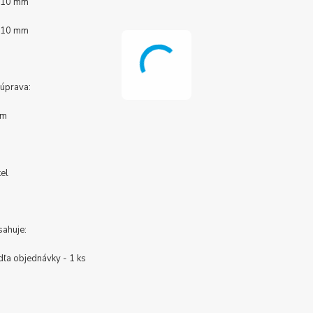
x 10 mm
x 10 mm
úprava:
óm
el
sahuje:
dľa objednávky - 1 ks