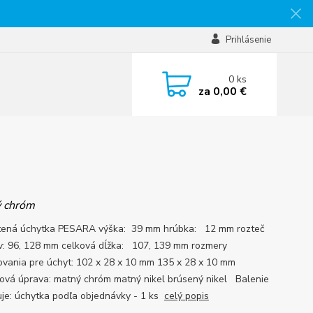
Prihlásenie
0
ks
za
0,00 €
 chróm
ená úchytka PESARA výška: 39 mm hrúbka: 12 mm rozteč
v: 96, 128 mm celková dĺžka: 107, 139 mm rozmery
ovania pre úchyt: 102 x 28 x 10 mm 135 x 28 x 10 mm
ová úprava: matný chróm matný nikel brúsený nikel Balenie
je: úchytka podľa objednávky - 1 ks
celý popis