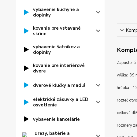
vybavenie kuchyne a
doplnky
kovanie pre vstavané
Kompl
skrine
vybavenie šatníkov a
Komple
doplnky
Zapustená
kovanie pre interiérové
dvere
výška: 39
dverové kľučky a madlá
hrúbka: 1
elektrické zásuvky a LED
rozteč otv
osvetlenie
celková dĺ
vybavenie kancelárie
rozmery za
drezy, batérie a