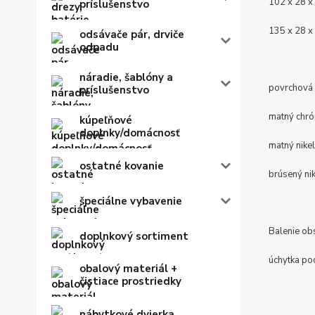
102 x 28 
príslušenstvo
135 x 28 
odsávače pár, drviče
odpadu
náradie, šablóny a
povrchová 
príslušenstvo
matný chr
kúpeľňové
doplnky/domácnosť
matný nikel
ostatné kovanie
brúsený nik
špeciálne vybavenie
Balenie ob
doplnkový sortiment
úchytka po
obalový materiál +
čistiace prostriedky
nábytkové dvierka