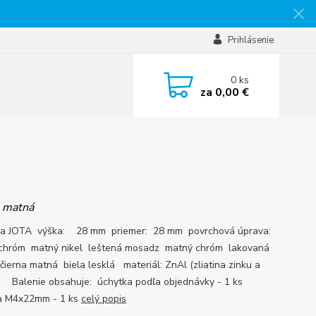
Prihlásenie
0
ks
za
0,00 €
a matná
ka JOTA výška: 28 mm priemer: 28 mm povrchová úprava:
 chróm matný nikel leštená mosadz matný chróm lakovaná
čierna matná biela lesklá materiál: ZnAl (zliatina zinku a
a) Balenie obsahuje: úchytka podľa objednávky - 1 ks
a M4x22mm - 1 ks
celý popis