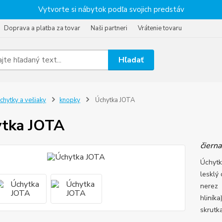
Vytvorte si nábytok podľa svojich predstáv
Doprava a platba za tovar
Naši partneri
Vrátenie tovaru
Hľadať
chytky a vešiaky
knopky
Úchytka JOTA
tka JOTA
čiern
Úchyt
lesklý
nerez 
hliník
skrutk