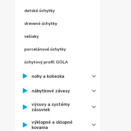
detské úchytky
drevené úchytky
vešiaky
porcelánové úchytky
úchytový profil GOLA
nohy a kolieska
nábytkové závesy
výsuvy a systémy
zásuviek
výklopné a sklopné
kovania