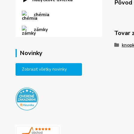
Pôvod 
chémia
zámky
Tovar 
knop
Novinky
Zobraziť všetky novinky