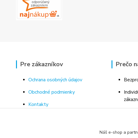
Pre zákazníkov
Prečo n
Ochrana osobných údajov
Bezpro
Obchodné podmienky
Indivi
zákazn
Kontakty
Bohaté
Doprava a platba za tovar
Odborn
Odstúpenie od kúpnej zmluvy
porad
Náš e-shop a partn
Vrátenie tovaru