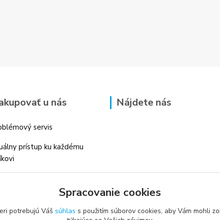
akupovať u nás
Nájdete nás
blémový servis
duálny prístup ku každému
íkovi
 skúsenosti v danom odbore
Spracovanie cookies
é profesionálne
enstvo
eri potrebujú Váš
súhlas
s použitím súborov cookies, aby Vám mohli zo