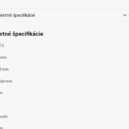
etné špecifikácie
tné špecifikácie
OTA
8 mm
28 mm
 úprava:
óm
l
osadz
óm