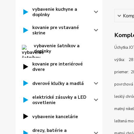
vybavenie kuchyne a
doplnky
Kompl
kovanie pre vstavané
skrine
Komple
vybavenie šatníkov a
Úchytka J
doplnky
výška: 2
kovanie pre interiérové
dvere
priemer: 
dverové kľučky a madlá
povrchová
lesklý chr
elektrické zásuvky a LED
osvetlenie
matný nike
vybavenie kancelárie
leštená m
drezy, batérie a
matný chr