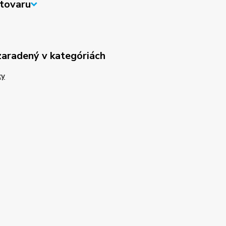
tovaru
zaradený v kategóriách
ky