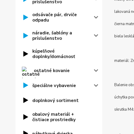
príslušenstvo
lakovaná n
odsávače pár, drviče
odpadu
čierna mat
náradie, šablóny a
biela leskl
príslušenstvo
kúpeľňové
doplnky/domácnosť
materiál: Zn
ostatné kovanie
Balenie ob
špeciálne vybavenie
úchytka po
doplnkový sortiment
skrutka M4
obalový materiál +
čistiace prostriedky
nábytkové dvierka