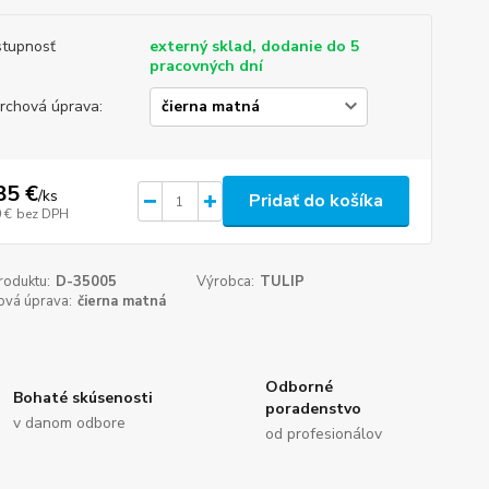
tupnosť
externý sklad, dodanie do 5
pracovných dní
rchová úprava:
85 €
/
ks
Pridať do košíka
 €
bez DPH
roduktu:
D-35005
Výrobca:
TULIP
ová úprava:
čierna matná
Odborné
Bohaté skúsenosti
poradenstvo
v danom odbore
od profesionálov