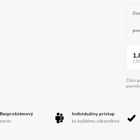
Dos
pov
1,
1,50
Číslo p
povrch
Bezproblémový
Individuálny prístup
servis
ku každému zákazníkovi