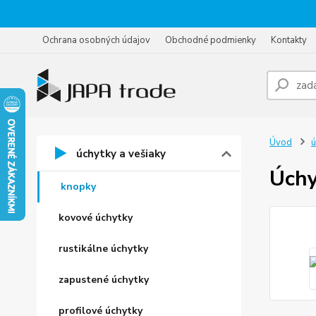
Ochrana osobných údajov
Obchodné podmienky
Kontakty
Úvod
ú
úchytky a vešiaky
Úchy
knopky
kovové úchytky
rustikálne úchytky
zapustené úchytky
profilové úchytky