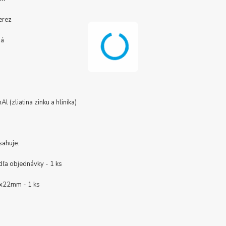
erez
ná
á
Al (zliatina zinku a hliníka)
sahuje:
dľa objednávky - 1 ks
x22mm - 1 ks