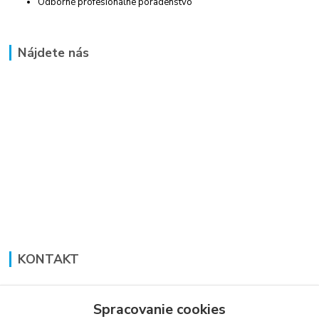
Odborné profesionálne poradenstvo
Nájdete nás
KONTAKT
Lucia Panáková Janušová
+421 948 711 774
Spracovanie cookies