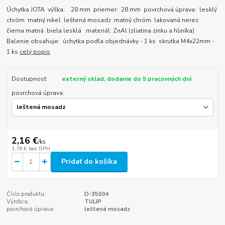
Úchytka JOTA výška: 28 mm priemer: 28 mm povrchová úprava: lesklý
chróm matný nikel leštená mosadz matný chróm lakovaná nerez
čierna matná biela lesklá materiál: ZnAl (zliatina zinku a hliníka)
Balenie obsahuje: úchytka podľa objednávky - 1 ks skrutka M4x22mm -
1 ks
celý popis
Dostupnosť
externý sklad, dodanie do 5 pracovných dní
povrchová úprava:
2,16 €
/
ks
1,76 €
bez DPH
Pridať do košíka
Číslo produktu:
D-35004
Výrobca:
TULIP
povrchová úprava:
leštená mosadz