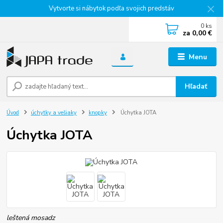
Vytvorte si nábytok podľa svojich predstáv
0
ks
za
0,00 €
Menu
Hľadať
Úvod
úchytky a vešiaky
knopky
Úchytka JOTA
Úchytka JOTA
leštená mosadz