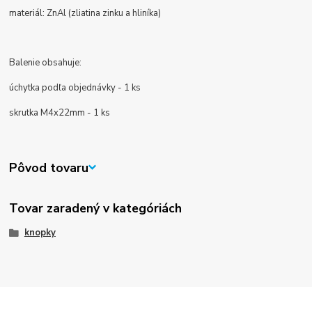
materiál: ZnAl (zliatina zinku a hliníka)
Balenie obsahuje:
úchytka podľa objednávky - 1 ks
skrutka M4x22mm - 1 ks
Pôvod tovaru
Tovar zaradený v kategóriách
knopky