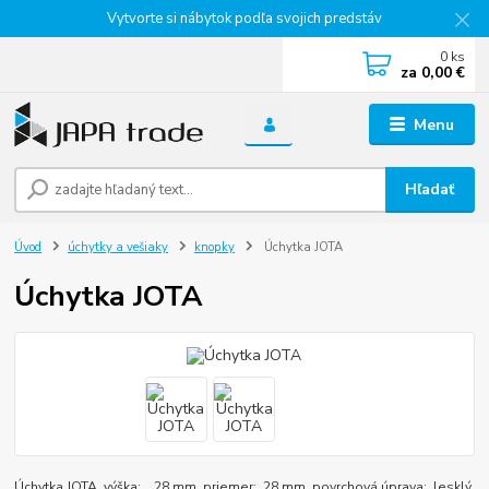
Vytvorte si nábytok podľa svojich predstáv
0
ks
za
0,00 €
Menu
Hľadať
Úvod
úchytky a vešiaky
knopky
Úchytka JOTA
Úchytka JOTA
Úchytka JOTA výška: 28 mm priemer: 28 mm povrchová úprava: lesklý