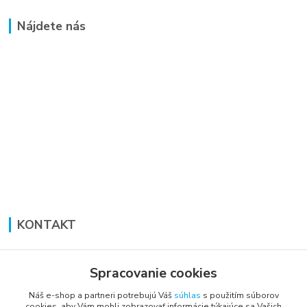
Nájdete nás
KONTAKT
Lucia Panáková Janušová
+421 948 711 774
Spracovanie cookies
PO-PI: 8:30 - 16:00
Náš e-shop a partneri potrebujú Váš
súhlas
s použitím súborov
cookies, aby Vám mohli zobrazovať informácie týkajúce sa Vašich