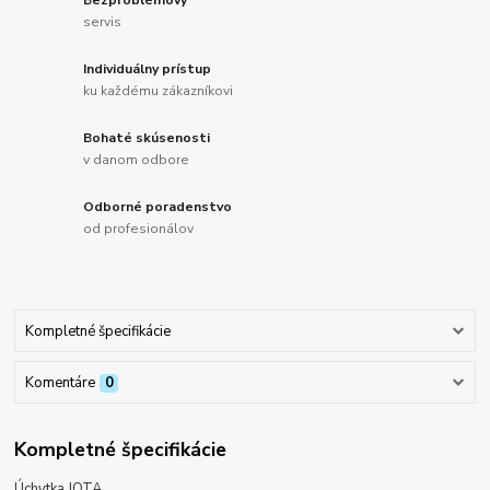
Bezproblémový
servis
Individuálny prístup
ku každému zákazníkovi
Bohaté skúsenosti
v danom odbore
Odborné poradenstvo
od profesionálov
Kompletné špecifikácie
Komentáre
0
Kompletné špecifikácie
Úchytka JOTA