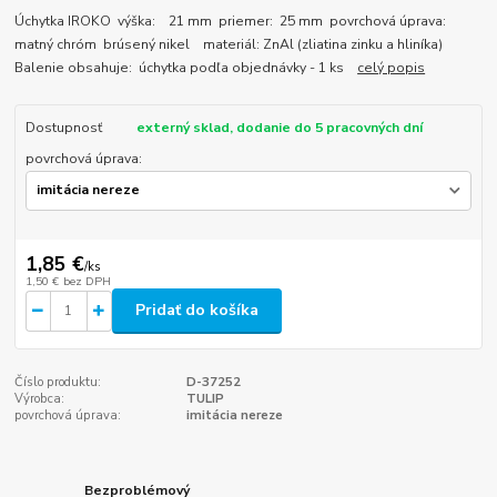
Úchytka IROKO výška: 21 mm priemer: 25 mm povrchová úprava:
matný chróm brúsený nikel materiál: ZnAl (zliatina zinku a hliníka)
Balenie obsahuje: úchytka podľa objednávky - 1 ks
celý popis
Dostupnosť
externý sklad, dodanie do 5 pracovných dní
povrchová úprava:
1,85 €
/
ks
1,50 €
bez DPH
Pridať do košíka
Číslo produktu:
D-37252
Výrobca:
TULIP
povrchová úprava:
imitácia nereze
Bezproblémový