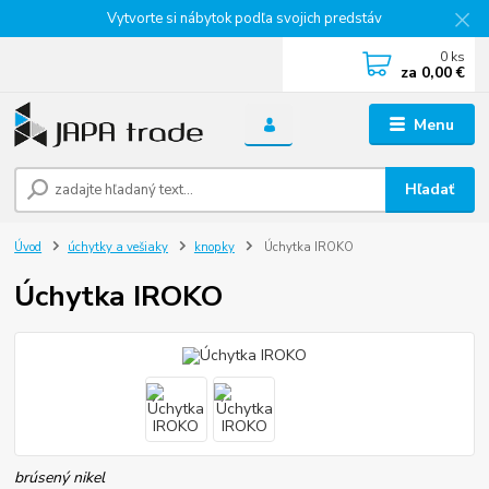
Vytvorte si nábytok podľa svojich predstáv
0
ks
za
0,00 €
Menu
Hľadať
Úvod
úchytky a vešiaky
knopky
Úchytka IROKO
Úchytka IROKO
brúsený nikel