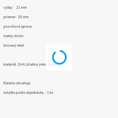
výška: 21 mm
priemer: 25 mm
povrchová úprava:
matný chróm
brúsený nikel
materiál: ZnAl (zliatina zinku a hliníka)
Balenie obsahuje:
úchytka podľa objednávky - 1 ks