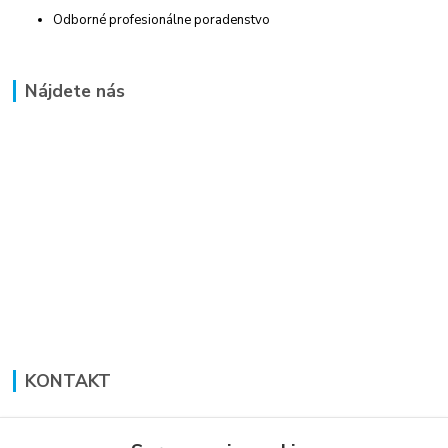
Odborné profesionálne poradenstvo
Nájdete nás
KONTAKT
Lucia Panáková Janušová
+421 948 711 774