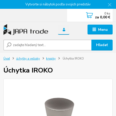
Vytvorte si nábytok podľa svojich predstáv
0
ks
za
0,00 €
Menu
Hľadať
Úvod
úchytky a vešiaky
knopky
Úchytka IROKO
Úchytka IROKO