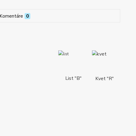
Komentáre
0
List "B"
Kvet "R"