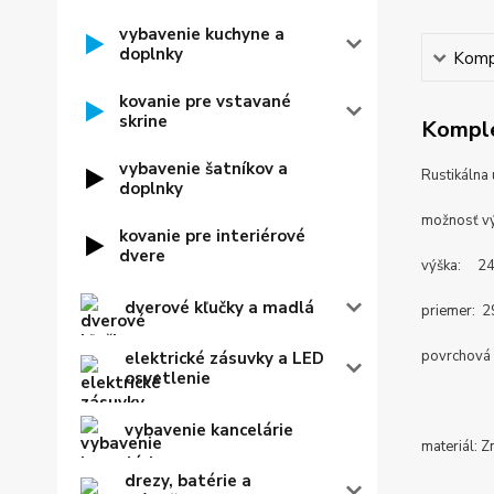
vybavenie kuchyne a
doplnky
Kompl
kovanie pre vstavané
skrine
Komple
vybavenie šatníkov a
Rustikálna
doplnky
možnosť vý
kovanie pre interiérové
dvere
výška: 2
dverové kľučky a madlá
priemer: 
povrchová 
elektrické zásuvky a LED
osvetlenie
vybavenie kancelárie
materiál: Z
drezy, batérie a