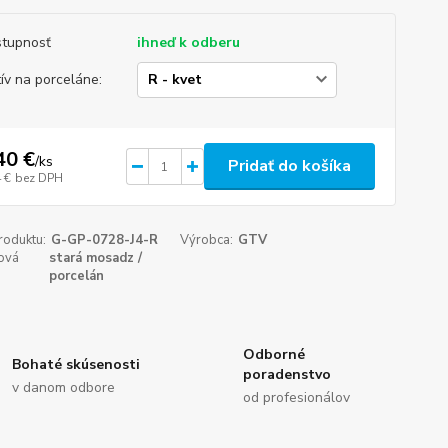
tupnosť
ihneď k odberu
ív na porceláne:
40 €
/
ks
Pridať do košíka
 €
bez DPH
roduktu:
G-GP-0728-J4-R
Výrobca:
GTV
ová
stará mosadz /
porcelán
Odborné
Bohaté skúsenosti
poradenstvo
v danom odbore
od profesionálov