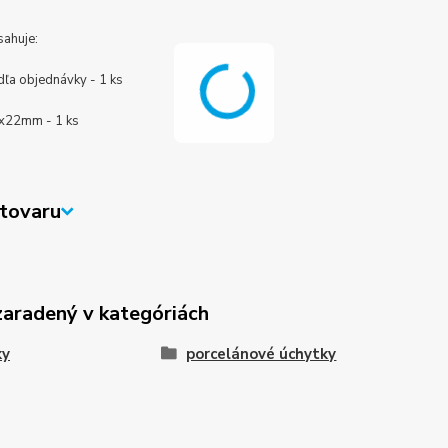
sahuje:
dľa objednávky - 1 ks
x22mm - 1 ks
tovaru
zaradený v kategóriách
ky
porcelánové úchytky