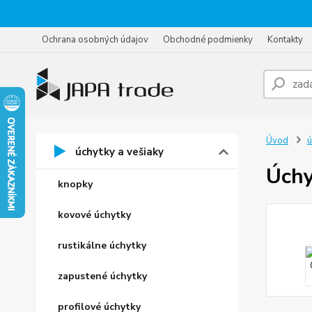
Ochrana osobných údajov
Obchodné podmienky
Kontakty
Úvod
ú
úchytky a vešiaky
Úchy
knopky
kovové úchytky
rustikálne úchytky
zapustené úchytky
profilové úchytky