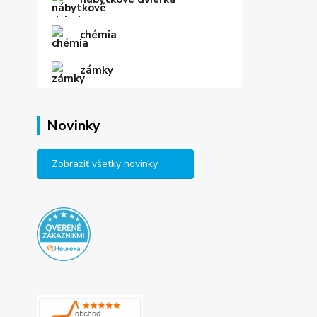
chémia
zámky
Novinky
Zobraziť všetky novinky