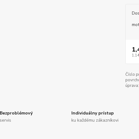
Dos
mot
1,
1,14
Číslo p
povrch
úprava:
Bezproblémový
Individuálny prístup
servis
ku každému zákazníkovi