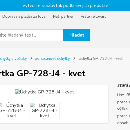
Vytvorte si nábytok podľa svojich predstáv
Doprava a platba za tovar
Naši partneri
Vrátenie tovaru
Hľadať
chytky a vešiaky
porcelánové úchytky
Úchytka GP-728-J4 - kvet
tka GP-728-J4 - kvet
stará
List "
porcel
výška:
porcel
obsahu