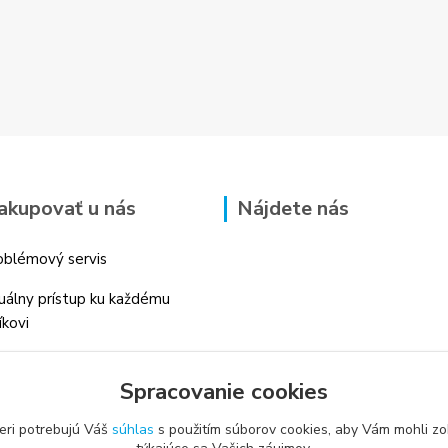
akupovať u nás
Nájdete nás
blémový servis
duálny prístup ku každému
íkovi
 skúsenosti v danom odbore
Spracovanie cookies
é profesionálne
enstvo
eri potrebujú Váš
súhlas
s použitím súborov cookies, aby Vám mohli zo