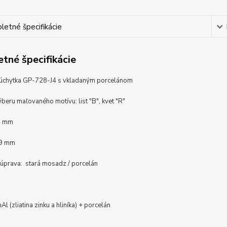
etné špecifikácie
tné špecifikácie
 úchytka GP-728-J4 s vkladaným porcelánom
beru maľovaného motívu: list "B", kvet "R"
4 mm
29 mm
úprava: stará mosadz / porcelán
nAl (zliatina zinku a hliníka) + porcelán