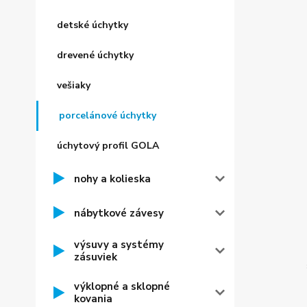
detské úchytky
drevené úchytky
vešiaky
porcelánové úchytky
úchytový profil GOLA
nohy a kolieska
nábytkové závesy
výsuvy a systémy
zásuviek
výklopné a sklopné
kovania