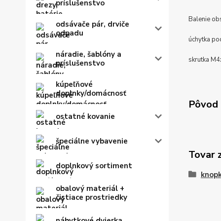
príslušenstvo
Balenie ob
odsávače pár, drviče
odpadu
úchytka po
náradie, šablóny a
skrutka M4
príslušenstvo
kúpeľňové
doplnky/domácnosť
Pôvod 
ostatné kovanie
špeciálne vybavenie
Tovar 
doplnkový sortiment
knop
obalový materiál +
čistiace prostriedky
nábytkové dvierka