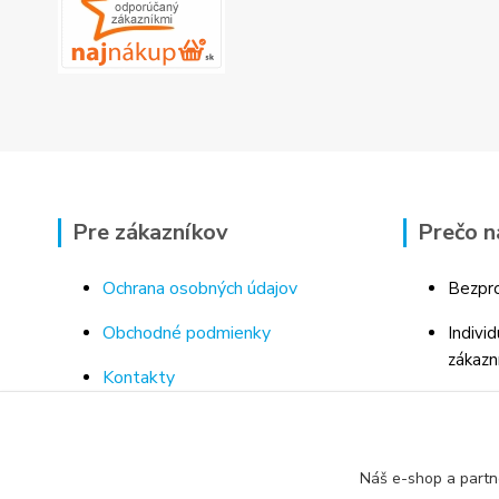
Pre zákazníkov
Prečo n
Ochrana osobných údajov
Bezpro
Obchodné podmienky
Indivi
zákazn
Kontakty
Bohaté
Doprava a platba za tovar
Odborn
Odstúpenie od kúpnej zmluvy
porad
Náš e-shop a partn
Vrátenie tovaru