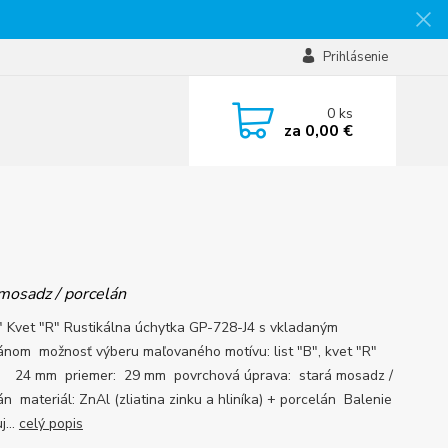
Prihlásenie
0
ks
za
0,00 €
 mosadz / porcelán
B" Kvet "R" Rustikálna úchytka GP-728-J4 s vkladaným
ánom možnosť výberu maľovaného motívu: list "B", kvet "R"
 24 mm priemer: 29 mm povrchová úprava: stará mosadz /
án materiál: ZnAl (zliatina zinku a hliníka) + porcelán Balenie
j...
celý popis