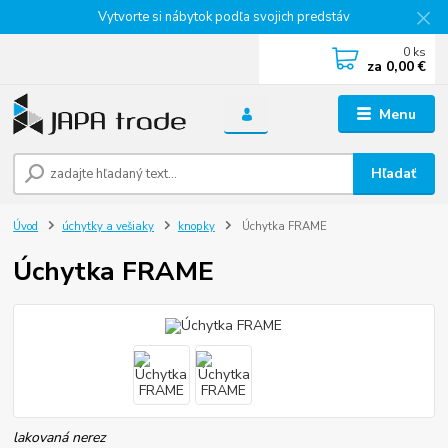
Vytvorte si nábytok podľa svojich predstáv
0
ks
za
0,00 €
Menu
Hľadať
Úvod
úchytky a vešiaky
knopky
Úchytka FRAME
Úchytka FRAME
lakovaná nerez