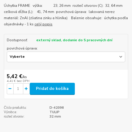
Úchytka FRAME výška: 23, 26 mm rozteč otvorov (C): 32, 64 mm
celková dĺžka (L): 41, 74 mm povrchová úprava: lakovaná nerez
materiál: ZnAl (zliatina zinku a hliníka) Balenie obsahuje: úchytka podľa
objednávky - 1 ks
celý popis
Dostupnosť
externý sklad, dodanie do 5 pracovných dní
povrchová úprava:
5,42 €
/
ks
4,41 €
bez DPH
Pridať do košíka
Číslo produktu:
D-42096
Výrobca:
TULIP
rozteč otvorov:
32 mm