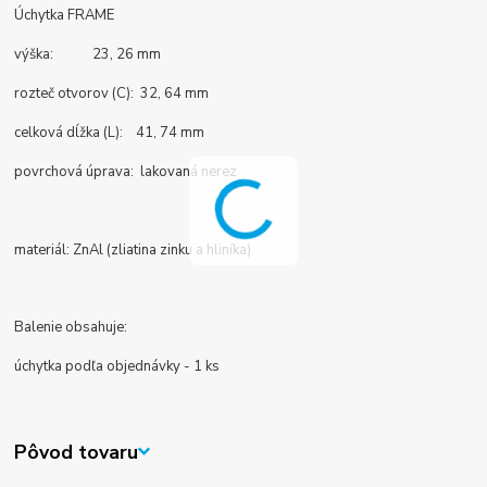
Úchytka FRAME
výška: 23, 26 mm
rozteč otvorov (C): 32, 64 mm
celková dĺžka (L): 41, 74 mm
povrchová úprava: lakovaná nerez
materiál: ZnAl (zliatina zinku a hliníka)
Balenie obsahuje:
úchytka podľa objednávky - 1 ks
Pôvod tovaru