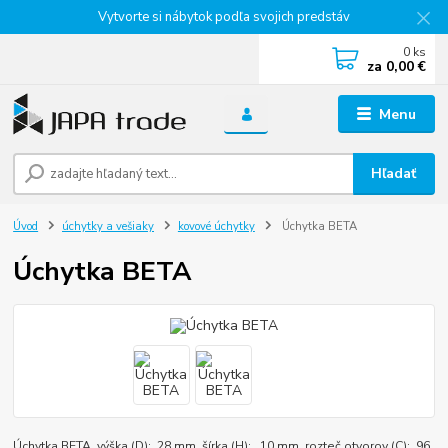
Vytvorte si nábytok podľa svojich predstáv
0
ks
za
0,00 €
Menu
Hľadať
Úvod
úchytky a vešiaky
kovové úchytky
Úchytka BETA
Úchytka BETA
Úchytka BETA výška (D): 28 mm šírka (H): 10 mm rozteč otvorov (C): 96,