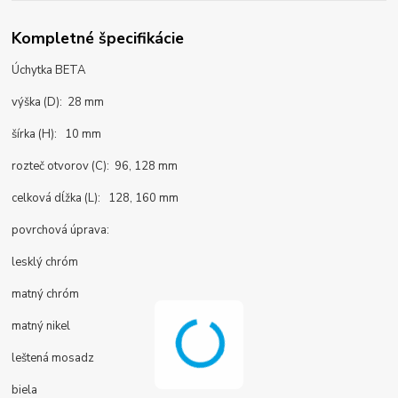
Kompletné špecifikácie
Úchytka BETA
výška (D): 28 mm
šírka (H): 10 mm
rozteč otvorov (C): 96, 128 mm
celková dĺžka (L): 128, 160 mm
povrchová úprava:
lesklý chróm
matný chróm
matný nikel
leštená mosadz
biela