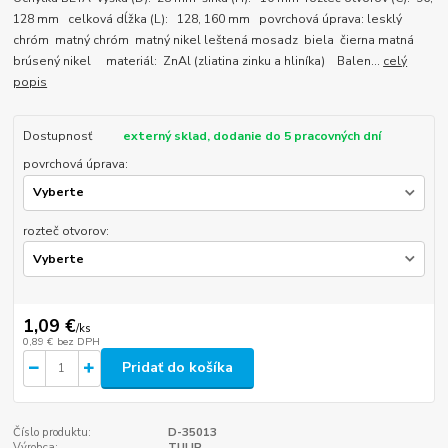
128 mm celková dĺžka (L): 128, 160 mm povrchová úprava: lesklý
chróm matný chróm matný nikel leštená mosadz biela čierna matná
brúsený nikel materiál: ZnAl (zliatina zinku a hliníka) Balen...
celý
popis
Dostupnosť
externý sklad, dodanie do 5 pracovných dní
povrchová úprava:
rozteč otvorov:
1,09 €
/
ks
0,89 €
bez DPH
Pridať do košíka
Číslo produktu:
D-35013
Výrobca:
TULIP