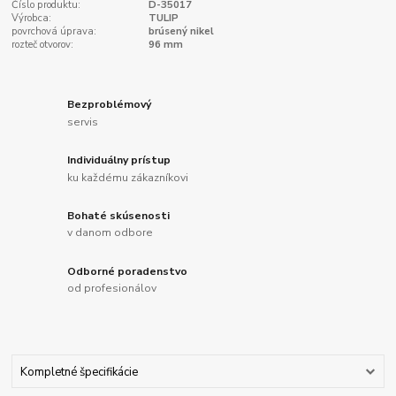
Číslo produktu:
D-35017
Výrobca:
TULIP
povrchová úprava:
brúsený nikel
rozteč otvorov:
96 mm
Bezproblémový
servis
Individuálny prístup
ku každému zákazníkovi
Bohaté skúsenosti
v danom odbore
Odborné poradenstvo
od profesionálov
Kompletné špecifikácie