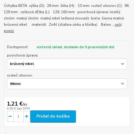
Úchytka BETA výška (D): 28 mm šírka (H): 10 mm rozteč otvorov (C): 96,
128 mm celková dĺžka (L): 128, 160 mm povrchová úprava: lesklý
chróm matný chróm matný nikel leštená mosadz biela čierna matná
brúsený nikel materiál: ZnAl (zliatina zinku a hliníka) Balen...
celý
popis
Dostupnosť
externý sklad, dodanie do 5 pracovných dní
povrchová úprava:
rozteč otvorov:
1,21 €
/
ks
0,98 €
bez DPH
Pridať do košíka