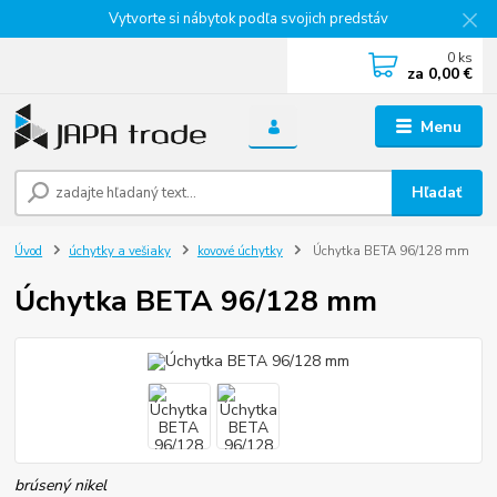
Vytvorte si nábytok podľa svojich predstáv
0
ks
za
0,00 €
Menu
Hľadať
Úvod
úchytky a vešiaky
kovové úchytky
Úchytka BETA 96/128 mm
Úchytka BETA 96/128 mm
brúsený nikel