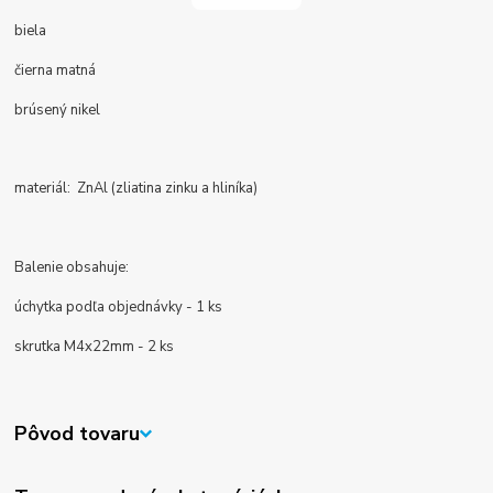
biela
čierna matná
brúsený nikel
materiál:
ZnAl (zliatina zinku a hliníka)
Balenie obsahuje:
úchytka podľa objednávky - 1 ks
skrutka M4x22mm - 2 ks
Pôvod tovaru