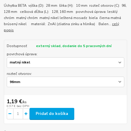
Úchytka BETA výška (D): 28 mm šírka (H): 10 mm rozteč otvorov (C): 96,
128 mm celková dĺžka (L): 128, 160 mm povrchová úprava: lesklý
chróm matný chróm matný nikel leštená mosadz biela čierna matná
brúsený nikel materiál: ZnAl (zliatina zinku a hliníka) Balen...
celý
popis
Dostupnosť
externý sklad, dodanie do 5 pracovných dní
povrchová úprava:
rozteč otvorov:
1,19 €
/
ks
0,97 €
bez DPH
Pridať do košíka