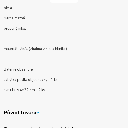
biela
čierna matná
brúsený nikel
materiál:
ZnAl (zliatina zinku a hliníka)
Balenie obsahuje:
úchytka podľa objednávky - 1 ks
skrutka M4x22mm - 2 ks
Pôvod tovaru