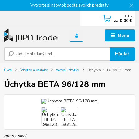
Vytvorte si nábytok podľa svojich predstáv
0
ks
za
0,00 €
Menu
Hľadať
Úvod
úchytky a vešiaky
kovové úchytky
Úchytka BETA 96/128 mm
Úchytka BETA 96/128 mm
matný nikel