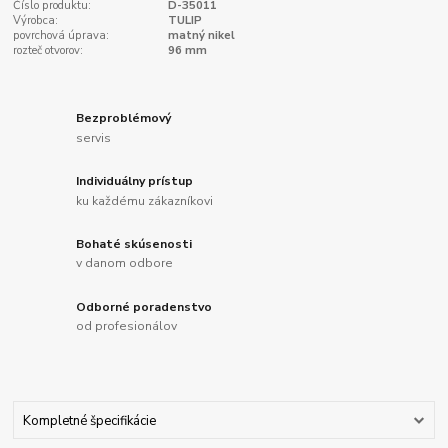
Číslo produktu:
D-35011
Výrobca:
TULIP
povrchová úprava:
matný nikel
rozteč otvorov:
96 mm
Bezproblémový
servis
Individuálny prístup
ku každému zákazníkovi
Bohaté skúsenosti
v danom odbore
Odborné poradenstvo
od profesionálov
Kompletné špecifikácie