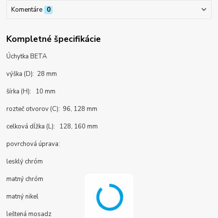
Komentáre
0
Kompletné špecifikácie
Úchytka BETA
výška (D): 28 mm
šírka (H): 10 mm
rozteč otvorov (C): 96, 128 mm
celková dĺžka (L): 128, 160 mm
povrchová úprava:
lesklý chróm
matný chróm
matný nikel
leštená mosadz