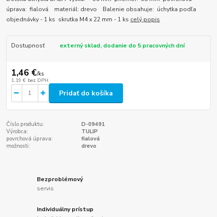
úprava: fialová materiál: drevo Balenie obsahuje: úchytka podľa
objednávky - 1 ks skrutka M4 x 22 mm - 1 ks
celý popis
Dostupnosť
externý sklad, dodanie do 5 pracovných dní
1,46 €
/
ks
1,19 €
bez DPH
Pridať do košíka
Číslo produktu:
D-09491
Výrobca:
TULIP
povrchová úprava:
fialová
možnosti:
drevo
Bezproblémový
servis
Individuálny prístup