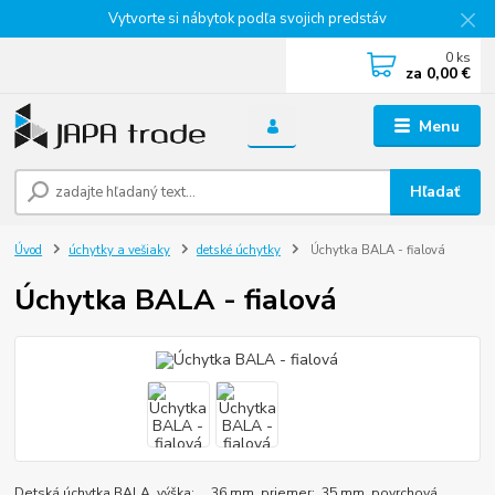
Vytvorte si nábytok podľa svojich predstáv
0
ks
za
0,00 €
Menu
Hľadať
Úvod
úchytky a vešiaky
detské úchytky
Úchytka BALA - fialová
Úchytka BALA - fialová
Detská úchytka BALA výška: 36 mm priemer: 35 mm povrchová