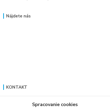
Nájdete nás
KONTAKT
Lucia Panáková Janušová
+421 948 711 774
Spracovanie cookies
PO-PI: 8:30 - 16:00