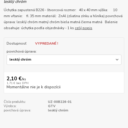
lesklý chróm
Úchytka zapustená B226 - štvorcová rozmer: 40 x 40 mm výška: 10
mm vŕtanie: fi. 35 mm materiál: ZnAl (zliatina zínku a hliníka) povrchová
úprava: lesklý chróm matný chróm biela matná čierna matná Balenie
obsahuje: úchytka podľa objednávky - 1 ks
celý popis
Dostupnosť
VYPREDANÉ !
povrchová úprava:
2,10 €
/
ks
1,71 €
bez DPH
Momentálne nie je k dispozícii
Číslo produktu:
UZ-00B226-01
Výrobca:
GTV
povrchová úprava:
lesklý chróm