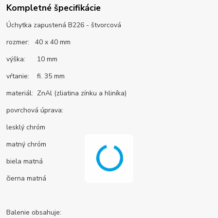
Kompletné špecifikácie
Úchytka zapustená B226 - štvorcová
rozmer: 40 x 40 mm
výška: 10 mm
vŕtanie: fi. 35 mm
materiál: ZnAl (zliatina zínku a hliníka)
povrchová úprava:
lesklý chróm
matný chróm
biela matná
čierna matná
Balenie obsahuje: