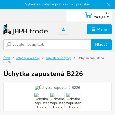
Vytvorte si nábytok podľa svojich predstáv
0
ks
za
0,00 €
Menu
Hľadať
Úvod
úchytky a vešiaky
zapustené úchytky
Úchytka zapustená
B226
Úchytka zapustená B226