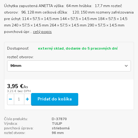
Úchytka zapustená ANETTA výška: 64 mm hrúbka: 17,7 mm rozteč
otvorov: 96, 128 mm celková dĺžka: 120, 150 mm rozmery zafrézovania
pre úchyt: 114 × 57,5 × 14,5 mm 144 × 57,5 × 14,5 mm 184 × 57,5 × 14,5
mm 240 × 57,5 × 14,5 mm 264 × 57,5 × 14,5 mm 290 × 57,5 × 14,5 mm
povrchová úpr...
celý popis
Dostupnosť
externý sklad, dodanie do 5 pracovných dní
rozteč otvorov:
3,95 €
/
ks
3,21 €
bez DPH
Pridať do košíka
Číslo produktu:
D-37870
Výrobca:
TULIP
povrchová úprava:
strieborná
rozteč otvorov:
96 mm