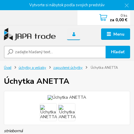
Vytvorte si nábytok podľa svojich predstáv
0
ks
za
0,00 €
Menu
Hľadať
Úvod
úchytky a vešiaky
zapustené úchytky
Úchytka ANETTA
Úchytka ANETTA
strieborná