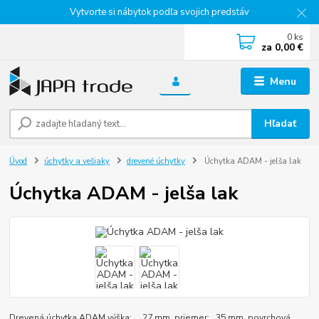
Vytvorte si nábytok podľa svojich predstáv
0
ks
za
0,00 €
Menu
Hľadať
Úvod
úchytky a vešiaky
drevené úchytky
Úchytka ADAM - jelša lak
Úchytka ADAM - jelša lak
Drevená úchytka ADAM výška: 27 mm priemer: 35 mm povrchová