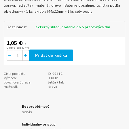
úprava: jelša / lak materiál: drevo Balenie obsahuje: úchytka podľa
objednávky - 1 ks skrutka M4x22mm - 1 ks
celý popis
Dostupnosť
externý sklad, dodanie do 5 pracovných dní
1,05 €
/
ks
0,85 €
bez DPH
Pridať do košíka
Číslo produktu:
D-09412
Výrobca:
TULIP
povrchová úprava:
jelša / lak
možnosti:
drevo
Bezproblémový
servis
Individuálny prístup