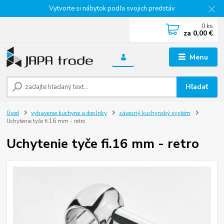
Vytvorte si nábytok podľa svojich predstáv
0
ks
za
0,00 €
Menu
Hľadať
Úvod
vybavenie kuchyne a doplnky
závesný kuchynský systém
Uchytenie tyče fi.16 mm - retro
Uchytenie tyče fi.16 mm - retro