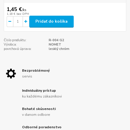
1,45 €
/
ks
1,18 €
bez DPH
Pridať do košíka
Číslo produktu:
R-004 G2
Výrobca:
NOMET
povrchová úprava:
lesklý chróm
Bezproblémový
servis
Individuálny prístup
ku každému zákazníkovi
Bohaté skúsenosti
v danom odbore
Odborné poradenstvo