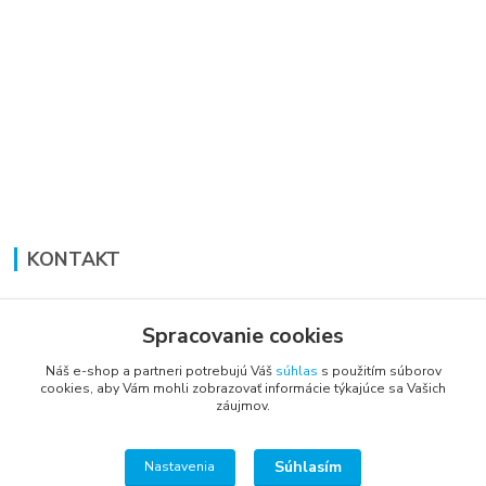
KONTAKT
Lucia Panáková Janušová
+421 948 711 774
Spracovanie cookies
PO-PI: 8:30 - 16:00
Náš e-shop a partneri potrebujú Váš
súhlas
s použitím súborov
cookies, aby Vám mohli zobrazovať informácie týkajúce sa Vašich
vsetkoprenabytok@gmail.com
záujmov.
Súhlasím
Nastavenia