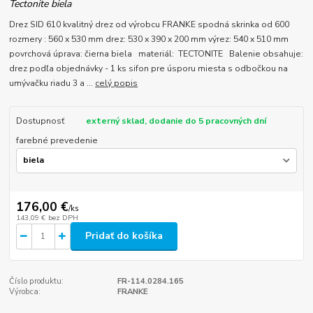
Tectonite biela
Drez SID 610 kvalitný drez od výrobcu FRANKE spodná skrinka od 600
rozmery : 560 x 530 mm drez: 530 x 390 x 200 mm výrez: 540 x 510 mm
povrchová úprava: čierna biela materiál: TECTONITE Balenie obsahuje:
drez podľa objednávky - 1 ks sifon pre úsporu miesta s odbočkou na
umývačku riadu 3 a ...
celý popis
Dostupnosť
externý sklad, dodanie do 5 pracovných dní
farebné prevedenie
176,00 €
/
ks
143,09 €
bez DPH
Pridať do košíka
Číslo produktu:
FR-114.0284.165
Výrobca:
FRANKE