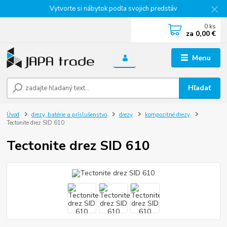
Vytvorte si nábytok podľa svojich predstáv
0
ks
za
0,00 €
Menu
Hľadať
Úvod
drezy, batérie a príslušenstvo
drezy
kompozitné drezy
Tectonite drez SID 610
Tectonite drez SID 610