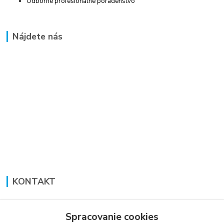
Odborné profesionálne poradenstvo
Nájdete nás
KONTAKT
Lucia Panáková Janušová
+421 948 711 774
Spracovanie cookies