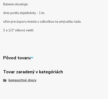
Balenie obsahuje:
drez podľa objednávky - 1 ks
sifon pre úsporu miesta s odbočkou na umývačku riadu
3 a 1/2" sitkový ventil
Pôvod tovaru
Tovar zaradený v kategóriách
kompozitné drezy