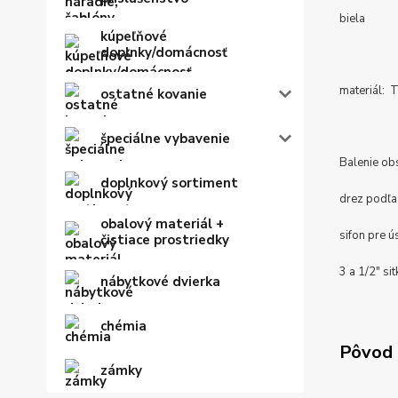
biela
kúpeľňové
doplnky/domácnosť
materiál:
ostatné kovanie
špeciálne vybavenie
Balenie ob
doplnkový sortiment
drez podľa
obalový materiál +
sifon pre 
čistiace prostriedky
3 a 1/2" sit
nábytkové dvierka
chémia
Pôvod 
zámky