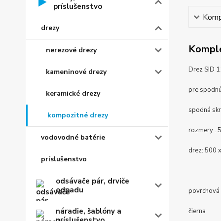
príslušenstvo
Kompl
drezy
Komple
nerezové drezy
Drez SID 1
kameninové drezy
pre spodnú
keramické drezy
spodná sk
kompozitné drezy
rozmery : 
vodovodné batérie
drez:
500 
príslušenstvo
odsávače pár, drviče
odpadu
povrchová 
náradie, šablóny a
čierna
príslušenstvo