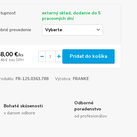
tupnosť
externý sklad, dodanie do 5
pracovných dní
ebné prevedenie
8,00 €
/
ks
Pridať do košíka
,46 €
bez DPH
roduktu:
FR-125.0363.788
Výrobca:
FRANKE
Odborné
Bohaté skúsenosti
poradenstvo
v danom odbore
od profesionálov