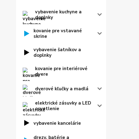
vybavenie kuchyne a
doplnky
kovanie pre vstavané
skrine
vybavenie šatníkov a
doplnky
kovanie pre interiérové
dvere
dverové kľučky a madlá
elektrické zásuvky a LED
osvetlenie
vybavenie kancelárie
drezy, batérie a