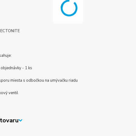
 TECTONITE
sahuje:
 objednávky - 1 ks
úsporu miesta s odbočkou na umývačku riadu
kový ventil
tovaru