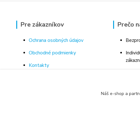
Pre zákazníkov
Prečo n
Ochrana osobných údajov
Bezpro
Obchodné podmienky
Indivi
zákazn
Kontakty
Bohaté
Doprava a platba za tovar
Odborn
Odstúpenie od kúpnej zmluvy
porad
Náš e-shop a partn
Vrátenie tovaru