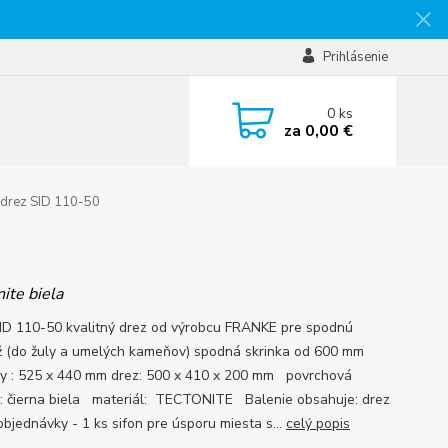
Prihlásenie
0
ks
za
0,00 €
 drez SID 110-50
ite biela
ID 110-50 kvalitný drez od výrobcu FRANKE pre spodnú
 (do žuly a umelých kameňov) spodná skrinka od 600 mm
y : 525 x 440 mm drez: 500 x 410 x 200 mm povrchová
: čierna biela materiál: TECTONITE Balenie obsahuje: drez
objednávky - 1 ks sifon pre úsporu miesta s...
celý popis