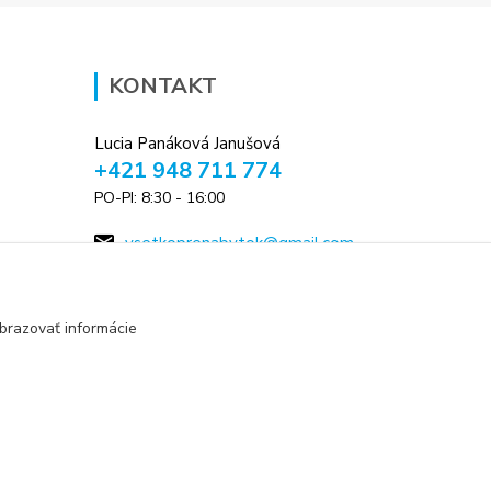
KONTAKT
Lucia Panáková Janušová
+421 948 711 774
PO-PI: 8:30 - 16:00
vsetkoprenabytok@gmail.com
brazovať informácie