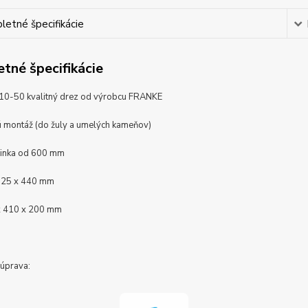
etné špecifikácie
tné špecifikácie
10-50 kvalitný drez od výrobcu FRANKE
 montáž (do žuly a umelých kameňov)
rinka od 600 mm
525 x 440 mm
x 410 x 200 mm
úprava: