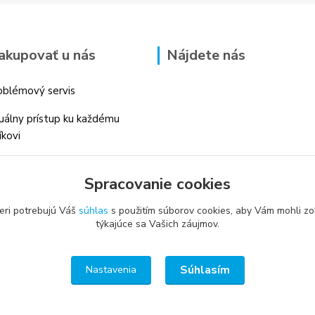
akupovať u nás
Nájdete nás
blémový servis
duálny prístup ku každému
íkovi
 skúsenosti v danom odbore
Spracovanie cookies
é profesionálne
enstvo
eri potrebujú Váš
súhlas
s použitím súborov cookies, aby Vám mohli zo
týkajúce sa Vašich záujmov.
Súhlasím
Nastavenia