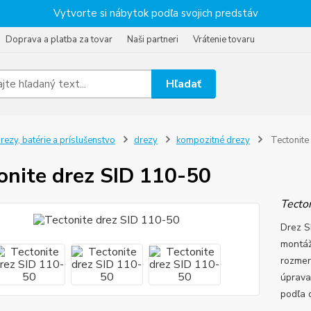
Vytvorte si nábytok podľa svojich predstáv
Doprava a platba za tovar
Naši partneri
Vrátenie tovaru
Hľadať
rezy, batérie a príslušenstvo
drezy
kompozitné drezy
Tectonite
onite drez SID 110-50
Tecton
Drez S
montáž
rozmer
úprava
podľa 