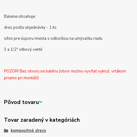
Balenie obsahuje:
drez podľa objednávky - 1 ks
sifon pre úsporu miesta s odbočkou na umývačku riadu
3 a 1/2" sitkový ventil
POZOR! Bez otvoru na batériu (otvor možno vyvŕtať vykruž. vrtákom
priamo pri montáži)
Pôvod tovaru
Tovar zaradený v kategóriách
kompozitné drezy