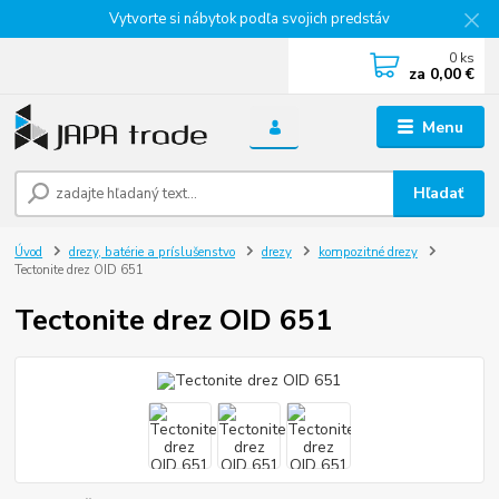
Vytvorte si nábytok podľa svojich predstáv
0
ks
za
0,00 €
Menu
Hľadať
Úvod
drezy, batérie a príslušenstvo
drezy
kompozitné drezy
Tectonite drez OID 651
Tectonite drez OID 651