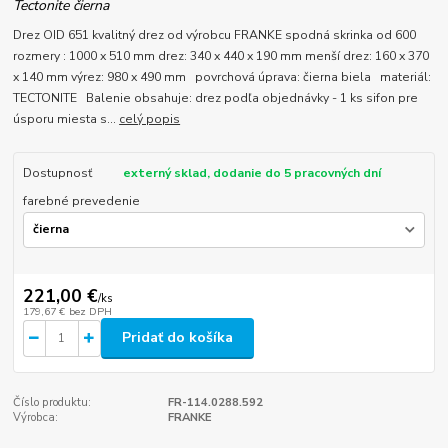
Tectonite čierna
Drez OID 651 kvalitný drez od výrobcu FRANKE spodná skrinka od 600
rozmery : 1000 x 510 mm drez: 340 x 440 x 190 mm menší drez: 160 x 370
x 140 mm výrez: 980 x 490 mm povrchová úprava: čierna biela materiál:
TECTONITE Balenie obsahuje: drez podľa objednávky - 1 ks sifon pre
úsporu miesta s...
celý popis
Dostupnosť
externý sklad, dodanie do 5 pracovných dní
farebné prevedenie
221,00 €
/
ks
179,67 €
bez DPH
Pridať do košíka
Číslo produktu:
FR-114.0288.592
Výrobca:
FRANKE