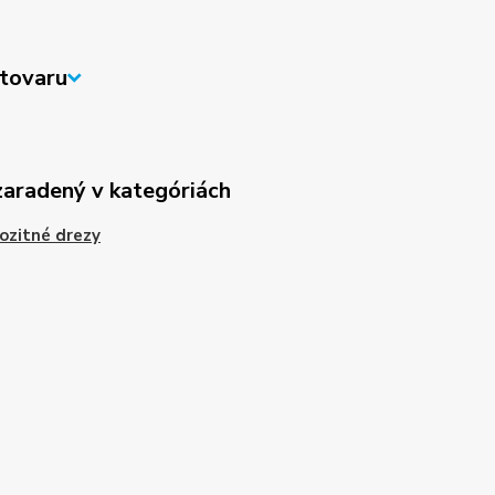
tovaru
zaradený v kategóriách
ozitné drezy