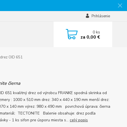
Prihlásenie
0
ks
za
0,00 €
 drez OID 651
ite čierna
ID 651 kvalitný drez od výrobcu FRANKE spodná skrinka od
zmery : 1000 x 510 mm drez: 340 x 440 x 190 mm menší drez:
370 x 140 mm výrez: 980 x 490 mm povrchová úprava: čierna
materiál: TECTONITE Balenie obsahuje: drez podľa
ávky - 1 ks sifon pre úsporu miesta s...
celý popis