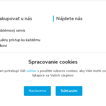
akupovať u nás
Nájdete nás
blémový servis
duálny prístup ku každému
íkovi
 skúsenosti v danom odbore
Spracovanie cookies
é profesionálne
enstvo
eri potrebujú Váš
súhlas
s použitím súborov cookies, aby Vám mohli zo
týkajúce sa Vašich záujmov.
Súhlasím
Nastavenia