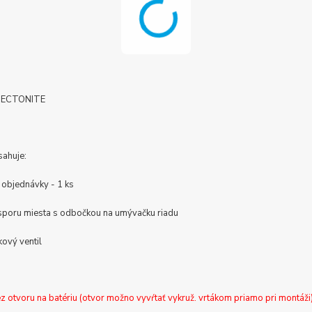
 TECTONITE
sahuje:
 objednávky - 1 ks
úsporu miesta s odbočkou na umývačku riadu
kový ventil
 otvoru na batériu (otvor možno vyvŕtať vykruž. vrtákom priamo pri montáži