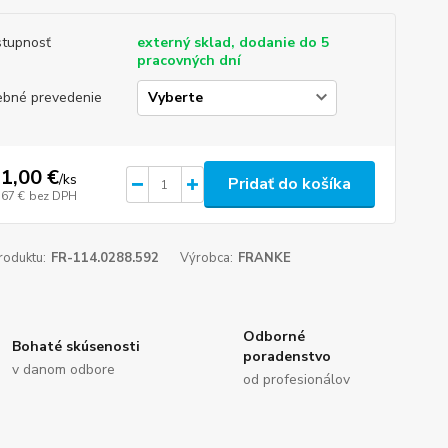
tupnosť
externý sklad, dodanie do 5
pracovných dní
ebné prevedenie
1,00 €
/
ks
Pridať do košíka
,67 €
bez DPH
roduktu:
FR-114.0288.592
Výrobca:
FRANKE
Odborné
Bohaté skúsenosti
poradenstvo
v danom odbore
od profesionálov