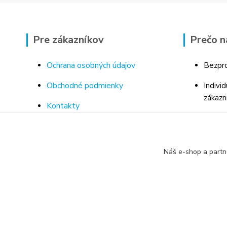
Pre zákazníkov
Prečo n
Ochrana osobných údajov
Bezpro
Obchodné podmienky
Indivi
zákazn
Kontakty
Bohaté
Doprava a platba za tovar
Odborn
Odstúpenie od kúpnej zmluvy
porad
Náš e-shop a partn
Vrátenie tovaru