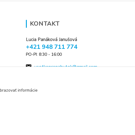
KONTAKT
Lucia Panáková Janušová
+421 948 711 774
PO-PI: 8:30 - 16:00
vsetkoprenabytok@gmail.com
brazovať informácie