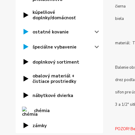
čierna
kúpeľňové
doplnky/domácnosť
biela
ostatné kovanie
materiál:
špeciálne vybavenie
doplnkový sortiment
Balenie ob
obalový materiál +
drez podľa
čistiace prostriedky
sifon pre 
nábytkové dvierka
3 a 1/2" sit
chémia
zámky
POZOR! Bez