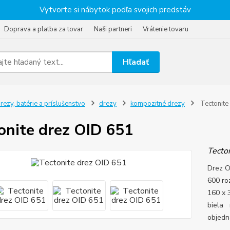
Vytvorte si nábytok podľa svojich predstáv
Doprava a platba za tovar
Naši partneri
Vrátenie tovaru
Hľadať
rezy, batérie a príslušenstvo
drezy
kompozitné drezy
Tectonite
onite drez OID 651
Tecton
Drez O
600 ro
160 x 
biela 
objedn