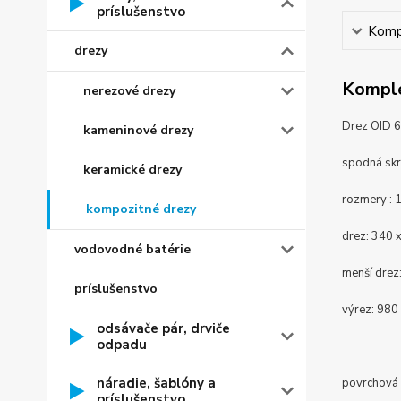
príslušenstvo
Kompl
drezy
Komple
nerezové drezy
Drez OID 6
kameninové drezy
spodná skr
keramické drezy
rozmery :
kompozitné drezy
drez:
340 
vodovodné batérie
menší drez
príslušenstvo
výrez: 980
odsávače pár, drviče
odpadu
náradie, šablóny a
povrchová 
príslušenstvo